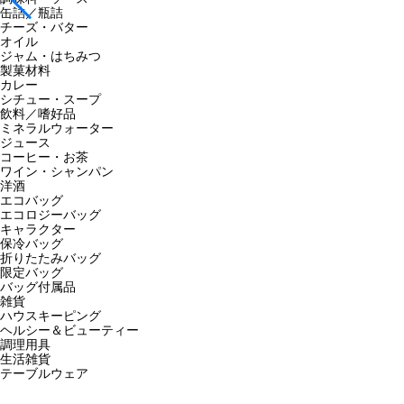
缶詰／瓶詰
チーズ・バター
オイル
ジャム・はちみつ
製菓材料
カレー
シチュー・スープ
飲料／嗜好品
ミネラルウォーター
ジュース
コーヒー・お茶
ワイン・シャンパン
洋酒
エコバッグ
エコロジーバッグ
キャラクター
保冷バッグ
折りたたみバッグ
限定バッグ
バッグ付属品
雑貨
ハウスキーピング
ヘルシー＆ビューティー
調理用具
生活雑貨
テーブルウェア