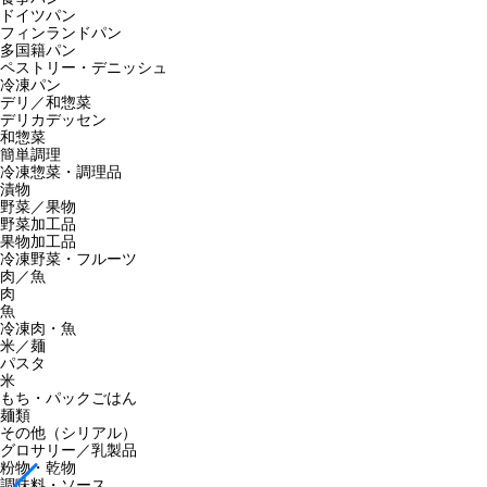
ドイツパン
フィンランドパン
多国籍パン
ペストリー・デニッシュ
冷凍パン
デリ／和惣菜
デリカデッセン
和惣菜
簡単調理
冷凍惣菜・調理品
漬物
野菜／果物
野菜加工品
果物加工品
冷凍野菜・フルーツ
肉／魚
肉
魚
冷凍肉・魚
米／麺
パスタ
米
もち・パックごはん
麺類
その他（シリアル）
グロサリー／乳製品
粉物・乾物
調味料・ソース