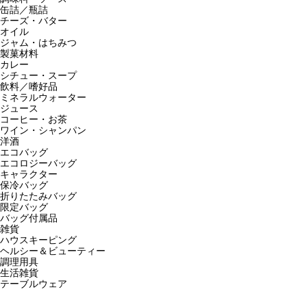
缶詰／瓶詰
チーズ・バター
オイル
ジャム・はちみつ
製菓材料
カレー
シチュー・スープ
飲料／嗜好品
ミネラルウォーター
ジュース
コーヒー・お茶
ワイン・シャンパン
洋酒
エコバッグ
エコロジーバッグ
キャラクター
保冷バッグ
折りたたみバッグ
限定バッグ
バッグ付属品
雑貨
ハウスキーピング
ヘルシー＆ビューティー
調理用具
生活雑貨
テーブルウェア