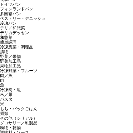
ドイツパン
フィンランドパン
多国籍パン
ペストリー・デニッシュ
冷凍パン
デリ／和惣菜
デリカデッセン
和惣菜
簡単調理
冷凍惣菜・調理品
漬物
野菜／果物
野菜加工品
果物加工品
冷凍野菜・フルーツ
肉／魚
肉
魚
冷凍肉・魚
米／麺
パスタ
米
もち・パックごはん
麺類
その他（シリアル）
グロサリー／乳製品
粉物・乾物
調味料・ソース