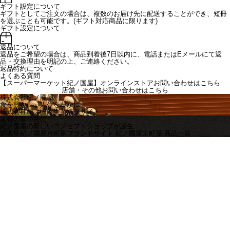
ギフト設定について
ギフトとしてご注文の場合は、複数のお届け先に配送することができ、短冊
を選ぶことも可能です。(ギフト対応商品に限ります)
ギフト設定について
返品について
返品をご希望の場合は、商品到着後7日以内に、電話またはEメールにて返
品・交換理由を明記の上、ご連絡ください。
返品特約について
よくある質問
【スーパーマーケット紀ノ国屋】オンラインストアお問い合わせはこちら
店舗・その他お問い合わせは
こちら
株式会社紀ノ國屋
食を豊かに、人生を豊かに
株式会社紀ノ國屋企業情報サイト
京都の富小路に
紀ノ国屋の新しいコンセプトショップが誕生
調進所紀ノ國屋京町家ブランドサイト
紀ノ國屋京町屋 商品一覧