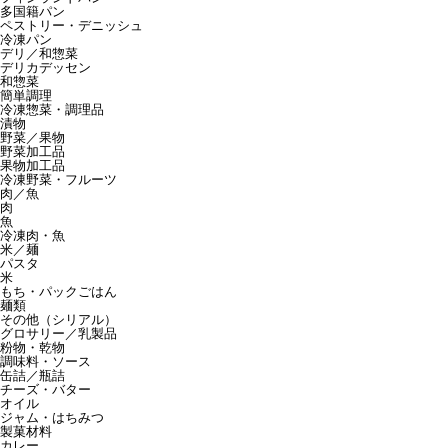
多国籍パン
ペストリー・デニッシュ
冷凍パン
デリ／和惣菜
デリカデッセン
和惣菜
簡単調理
冷凍惣菜・調理品
漬物
野菜／果物
野菜加工品
果物加工品
冷凍野菜・フルーツ
肉／魚
肉
魚
冷凍肉・魚
米／麺
パスタ
米
もち・パックごはん
麺類
その他（シリアル）
グロサリー／乳製品
粉物・乾物
調味料・ソース
缶詰／瓶詰
チーズ・バター
オイル
ジャム・はちみつ
製菓材料
カレー