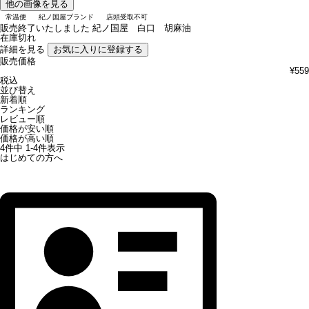
他の画像を見る
常温便
紀ノ国屋ブランド
店頭受取不可
販売終了いたしました
紀ノ国屋 白口 胡麻油
在庫切れ
詳細を見る
お気に入りに登録する
販売価格
¥
559
税込
並び替え
新着順
ランキング
レビュー順
価格が安い順
価格が高い順
4
件中
1
-
4
件表示
はじめての方へ