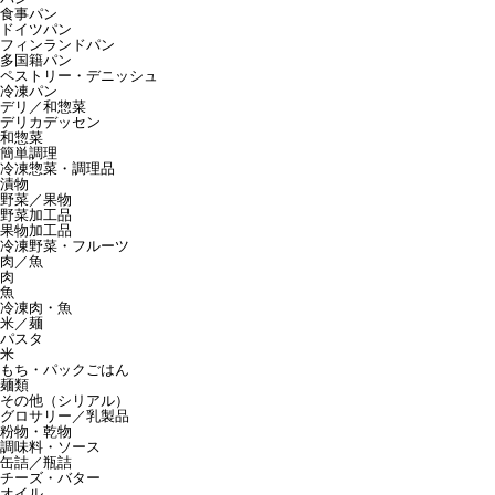
食事パン
ドイツパン
フィンランドパン
多国籍パン
ペストリー・デニッシュ
冷凍パン
デリ／和惣菜
デリカデッセン
和惣菜
簡単調理
冷凍惣菜・調理品
漬物
野菜／果物
野菜加工品
果物加工品
冷凍野菜・フルーツ
肉／魚
肉
魚
冷凍肉・魚
米／麺
パスタ
米
もち・パックごはん
麺類
その他（シリアル）
グロサリー／乳製品
粉物・乾物
調味料・ソース
缶詰／瓶詰
チーズ・バター
オイル