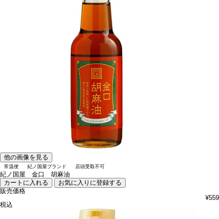
他の画像を見る
常温便
紀ノ国屋ブランド
店頭受取不可
紀ノ国屋 金口 胡麻油
カートに入れる
お気に入りに登録する
販売価格
¥
559
税込