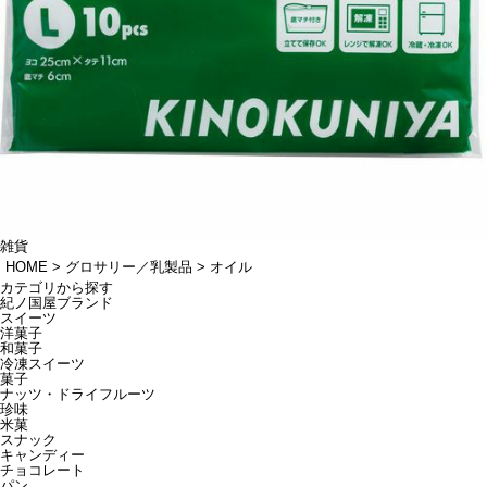
雑貨
HOME
グロサリー／乳製品
オイル
カテゴリから探す
紀ノ国屋ブランド
スイーツ
洋菓子
和菓子
冷凍スイーツ
菓子
ナッツ・ドライフルーツ
珍味
米菓
スナック
キャンディー
チョコレート
パン