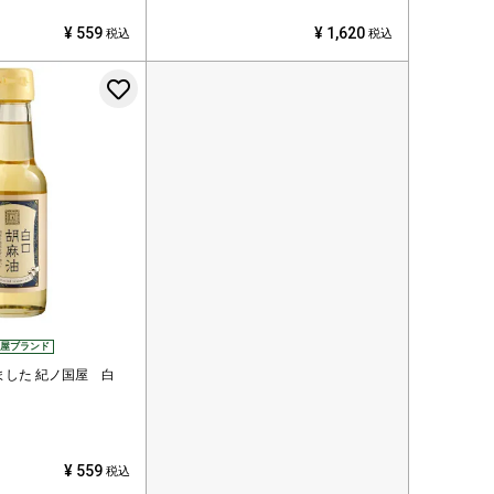
¥
559
¥
1,620
税込
税込
お気に入りに登録する
屋ブランド
ました
紀ノ国屋 白
¥
559
税込