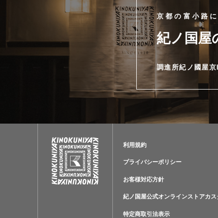
京都の富小路
紀ノ国屋
調進所紀ノ國屋京
利用規約
プライバシーポリシー
お客様対応方針
紀ノ国屋公式オンラインストアカス
特定商取引法表示