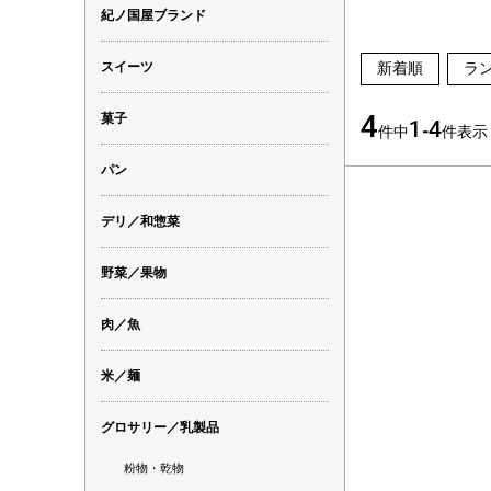
紀ノ国屋ブランド
スイーツ
新着順
ラ
4
菓子
1
4
件中
-
件表示
パン
デリ／和惣菜
野菜／果物
肉／魚
米／麺
グロサリー／乳製品
粉物・乾物