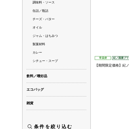
調味料・ソース
缶詰／瓶詰
チーズ・バター
オイル
ジャム・はちみつ
製菓材料
カレー
常温便
紀ノ国屋ブラ
シチュー・スープ
【期間限定価格】紀
飲料／嗜好品
エコバッグ
雑貨
条件を絞り込む