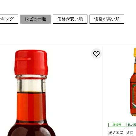
ンキング
レビュー順
価格が安い順
価格が高い順
お気に入りに
常温便
紀ノ国
紀ノ国屋 金口