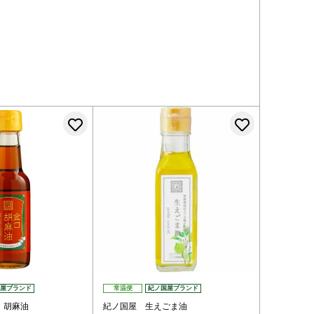
登録する
お気に入りに登録する
お気に入
屋ブランド
常温便
紀ノ国屋ブランド
 胡麻油
紀ノ国屋 生えごま油