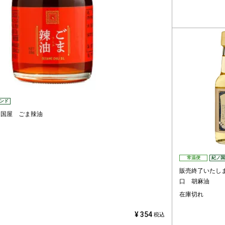
ンド
ノ国屋 ごま辣油
常温便
紀ノ国
販売終了いたし
口 胡麻油
在庫切れ
¥
354
税込