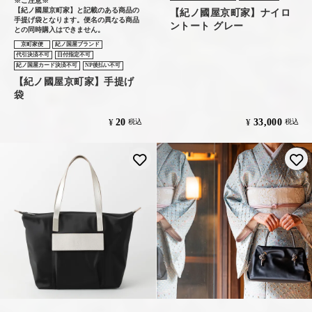
※ご注意※
【紀ノ國屋京町家】と記載のある商品の
【紀ノ國屋京町家】ナイロ
手提げ袋となります。便名の異なる商品
ントート グレー
との同時購入はできません。
京町家便
紀ノ国屋ブランド
代引決済不可
日付指定不可
紀ノ国屋カード決済不可
NP後払い不可
【紀ノ國屋京町家】手提げ
袋
20
33,000
¥
¥
税込
税込
お気に入りに登録する