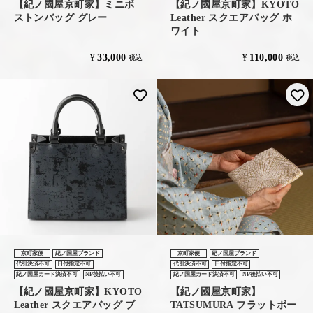
【紀ノ國屋京町家】ミニボ
【紀ノ國屋京町家】KYOTO
ストンバッグ グレー
Leather スクエアバッグ ホ
ワイト
33,000
110,000
¥
¥
税込
税込
お気に入りに登録する
京町家便
紀ノ国屋ブランド
京町家便
紀ノ国屋ブランド
代引決済不可
日付指定不可
代引決済不可
日付指定不可
紀ノ国屋カード決済不可
NP後払い不可
紀ノ国屋カード決済不可
NP後払い不可
【紀ノ國屋京町家】KYOTO
【紀ノ國屋京町家】
Leather スクエアバッグ ブ
TATSUMURA フラットポー