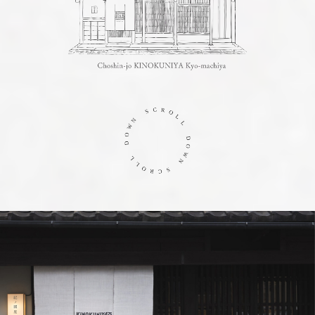
N
W
S
O
C
D
R
O
L
L
L
L
O
R
D
C
O
S
W
N