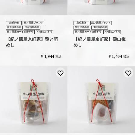
京町家便
紀ノ国屋ブランド
京町家便
紀ノ国屋ブランド
代引決済不可
日付指定不可
代引決済不可
日付指定不可
紀ノ国屋カード決済不可
NP後払い不可
紀ノ国屋カード決済不可
NP後払い不可
【紀ノ國屋京町家】鴨と筍
【紀ノ國屋京町家】鶏山椒
めし
めし
1,944
1,404
¥
¥
税込
税込
お気に入りに登録する