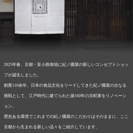
2025年春、京都・富小路御池に紀ノ國屋の
新しいコンセプトショッ
プが誕生しました。
創業110余年、日本の食品文化をリードしてきた
紀ノ國屋の次なる
挑戦として、江戸時代に建てられた
築160年の京町家をリノベーシ
ョン。
歴史ある環境でこれまでの紀ノ國屋のこだわりは
そのままに、ここ
京都から生まれる新しい品々を
ご紹介しています。