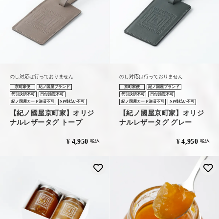
のし対応は行っておりません
のし対応は行っておりません
京町家便
紀ノ国屋ブランド
京町家便
紀ノ国屋ブランド
代引決済不可
日付指定不可
代引決済不可
日付指定不可
紀ノ国屋カード決済不可
NP後払い不可
紀ノ国屋カード決済不可
NP後払い不可
【紀ノ國屋京町家】オリジ
【紀ノ國屋京町家】オリジ
ナルレザータグ トープ
ナルレザータグ グレー
4,950
4,950
¥
¥
税込
税込
お気に入りに登録する