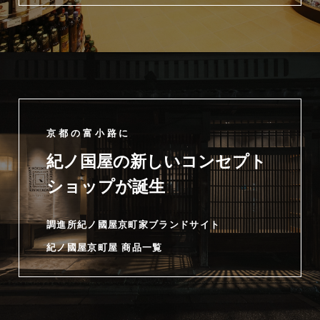
京都の富小路に
紀ノ国屋の新しいコンセプト
ショップが誕生
調進所紀ノ國屋京町家ブランドサイト
紀ノ國屋京町屋 商品一覧