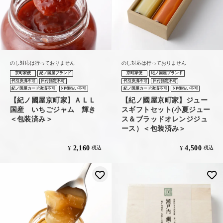
のし対応は行っておりません
のし対応は行っておりません
京町家便
紀ノ国屋ブランド
京町家便
紀ノ国屋ブランド
代引決済不可
日付指定不可
代引決済不可
日付指定不可
紀ノ国屋カード決済不可
NP後払い不可
紀ノ国屋カード決済不可
NP後払い不可
【紀ノ國屋京町家】ＡＬＬ
【紀ノ國屋京町家】ジュー
国産 いちごジャム 輝き
スギフトセット(小夏ジュー
＜包装済み＞
ス＆ブラッドオレンジジュ
ース）＜包装済み＞
2,160
4,500
¥
¥
税込
税込
お気に入りに登録する