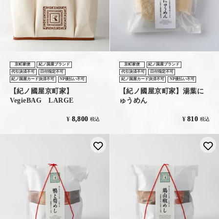
京町家便
紀ノ国屋ブランド
京町家便
紀ノ国屋ブランド
代引決済不可
日付指定不可
代引決済不可
日付指定不可
紀ノ国屋カード決済不可
NP後払い不可
紀ノ国屋カード決済不可
NP後払い不可
【紀ノ國屋京町家】
【紀ノ國屋京町家】湯葉に
VegieBAG LARGE
ゅうめん
8,800
810
¥
¥
税込
税込
お気に入りに登録する