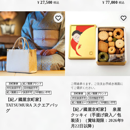
27,500
77,000
¥
¥
税込
税込
お気に入りに登録する
ご用途承ります。ご注文お手続き画面に
京町家便
紀ノ国屋ブランド
てご選択ください。
代引決済不可
日付指定不可
紀ノ国屋カード決済不可
NP後払い不可
京町家便
紀ノ国屋ブランド
代引決済不可
日付指定不可
【紀ノ國屋京町家】
紀ノ国屋カード決済不可
NP後払い不可
TATSUMURA スクエアバッ
【紀ノ國屋京町家】 泉屋
グ
クッキィ（手提げ袋入／包
装済）（賞味期限：2026年9
月22日以降）