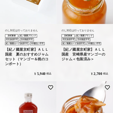
のし対応は行っておりません
のし対応は行っておりません
京町家便
紀ノ国屋ブランド
京町家便
紀ノ国屋ブランド
代引決済不可
日付指定不可
代引決済不可
日付指定不可
紀ノ国屋カード決済不可
NP後払い不可
紀ノ国屋カード決済不可
NP後払い不可
【紀ノ國屋京町家】ＡＬＬ
【紀ノ國屋京町家】ＡＬＬ
国産 夏のおすすめジャム
国産 宮崎県産マンゴーの
セット（マンゴー＆桃のコ
ジャム＜包装済み＞
ンポート）
5,940
2,700
¥
¥
税込
税込
お気に入りに登録する