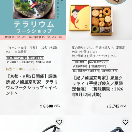
【イベント会場：京都】 12名（各部6
夏の贈りものに。手提げ袋入り、夏限定
名） ※先着順
包装でお届けします。
他ご用途はお選びいただけません。
京町家イベント便
代引決済不可
京町家便
紀ノ国屋ブランド
紀ノ国屋カード決済不可
NP後払い不可
代引決済不可
日付指定不可
特別コラボレーション
紀ノ国屋カード決済不可
NP後払い不可
【京都・9月5日開催】調進
【紀ノ國屋京町家】泉屋ク
所 紀ノ國屋京町家 テラリ
ッキィ（手提げ袋入／夏限
ウムワークショップ＜イベ
定包装）（賞味期限：2026
ント＞
年9月22日以降）
6,600
5,745
¥
¥
税込
税込
お気に入りに登録する