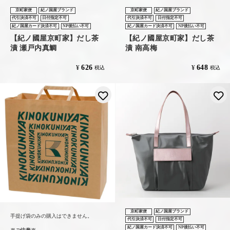
京町家便
紀ノ国屋ブランド
京町家便
紀ノ国屋ブランド
代引決済不可
日付指定不可
代引決済不可
日付指定不可
紀ノ国屋カード決済不可
NP後払い不可
紀ノ国屋カード決済不可
NP後払い不可
【紀ノ國屋京町家】だし茶
【紀ノ國屋京町家】だし茶
漬 瀬戸内真鯛
漬 南高梅
626
648
¥
¥
税込
税込
お気に入りに登録する
京町家便
紀ノ国屋ブランド
手提げ袋のみの購入はできません。
代引決済不可
日付指定不可
紀ノ国屋カード決済不可
NP後払い不可