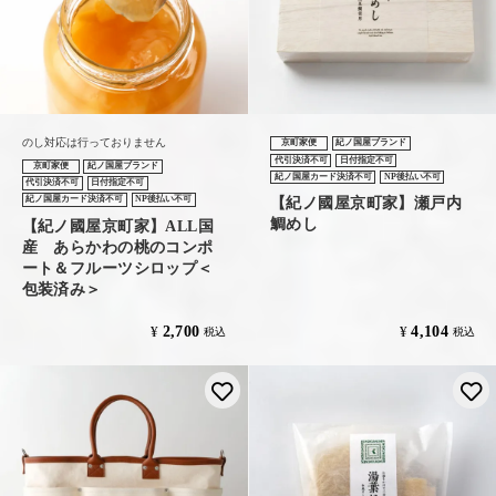
のし対応は行っておりません
京町家便
紀ノ国屋ブランド
代引決済不可
日付指定不可
京町家便
紀ノ国屋ブランド
紀ノ国屋カード決済不可
NP後払い不可
代引決済不可
日付指定不可
【紀ノ國屋京町家】瀬戸内
紀ノ国屋カード決済不可
NP後払い不可
鯛めし
【紀ノ國屋京町家】ALL国
産 あらかわの桃のコンポ
ート＆フルーツシロップ＜
包装済み＞
2,700
4,104
¥
¥
税込
税込
お気に入りに登録する