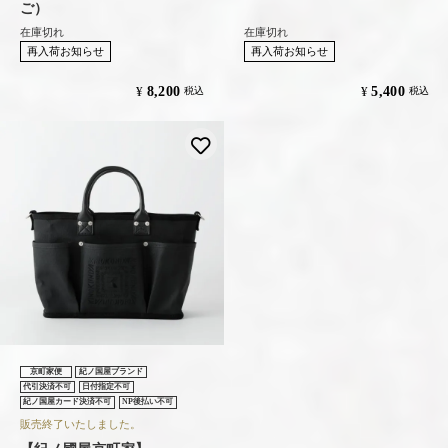
ご）
在庫切れ
在庫切れ
再入荷お知らせ
再入荷お知らせ
8,200
5,400
¥
¥
税込
税込
お気に入りに登録する
京町家便
紀ノ国屋ブランド
代引決済不可
日付指定不可
紀ノ国屋カード決済不可
NP後払い不可
販売終了いたしました。