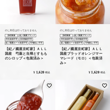
のし対応は行っておりません
のし対応は行っておりません
京町家便
紀ノ国屋ブランド
京町家便
紀ノ国屋ブランド
代引決済不可
日付指定不可
代引決済不可
日付指定不可
紀ノ国屋カード決済不可
NP後払い不可
紀ノ国屋カード決済不可
NP後払い不可
【紀ノ國屋京町家】ＡＬＬ
【紀ノ國屋京町家】ＡＬＬ
国産 芍薬と当帰とすもも
国産ブラッドオレンジマー
のシロップ＜包装済み＞
マレード（モロ）＜包装済
み＞
1,620
1,620
¥
¥
税込
税込
お気に入りに登録する