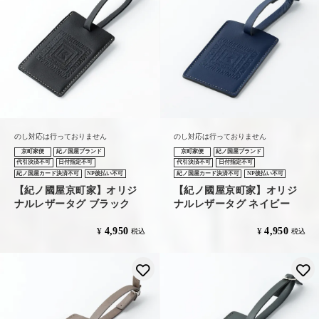
のし対応は行っておりません
のし対応は行っておりません
京町家便
紀ノ国屋ブランド
京町家便
紀ノ国屋ブランド
代引決済不可
日付指定不可
代引決済不可
日付指定不可
紀ノ国屋カード決済不可
NP後払い不可
紀ノ国屋カード決済不可
NP後払い不可
【紀ノ國屋京町家】オリジ
【紀ノ國屋京町家】オリジ
ナルレザータグ ブラック
ナルレザータグ ネイビー
4,950
4,950
¥
¥
税込
税込
お気に入りに登録する