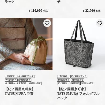
ラック
チ
110,000
22,000
¥
¥
税込
税込
お気に入りに登録する
京町家便
紀ノ国屋ブランド
京町家便
紀ノ国屋ブランド
代引決済不可
日付指定不可
代引決済不可
日付指定不可
紀ノ国屋カード決済不可
NP後払い不可
紀ノ国屋カード決済不可
NP後払い不可
【紀ノ國屋京町家】
【紀ノ國屋京町家】
TATSUMURA 巾着
TATSUMURA フォルダブル
バッグ