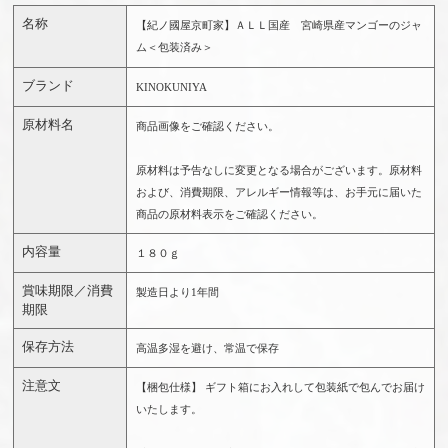
名称
【紀ノ國屋京町家】ＡＬＬ国産 宮崎県産マンゴーのジャ
ム＜包装済み＞
ブランド
KINOKUNIYA
原材料名
商品画像をご確認ください。
原材料は予告なしに変更となる場合がございます。原材料
および、消費期限、アレルギー情報等は、お手元に届いた
商品の原材料表示をご確認ください。
内容量
１８０ｇ
賞味期限／消費
製造日より1年間
期限
保存方法
高温多湿を避け、常温で保存
注意文
【梱包仕様】 ギフト箱にお入れして包装紙で包んでお届け
いたします。