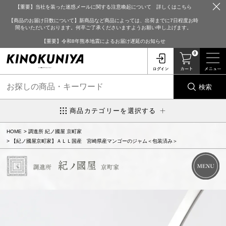
【重要】当社を装った迷惑メールに関する注意喚起について 詳しくはこちら
【商品のお届け日数について】新商品など商品によっては、出荷までに7日程度お時
間をいただいております。何卒ご了承くださいますようお願い申し上げます。
【重要】令和8年熊本地震によるお届け遅延のお知らせ
0
検索
商品カテゴリーを選択する
HOME
調進所 紀ノ國屋 京町家
【紀ノ國屋京町家】ＡＬＬ国産 宮崎県産マンゴーのジャム＜包装済み＞