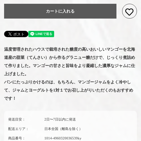
カートに入れる
お気
温度管理されたハウスで栽培された糖度の高いおいしいマンゴーを北海
道産の甜菜（てんさい）から作るグラニュー糖だけで、じっくり煮詰め
て作りました。マンゴーの甘さと旨味をより凝縮した濃厚なジャムに仕
上げました。
パンにたっぷりかけるのは、もちろん、マンゴージャムをよく冷やし
て、ジャムとヨーグルトを1対１でお召し上がりいただくのもおすすめ
です！
発送目安：
2日〜7日以内に発送
配送エリア：
日本全国（離島を除く）
商品番号：
1014-4960320036539ky