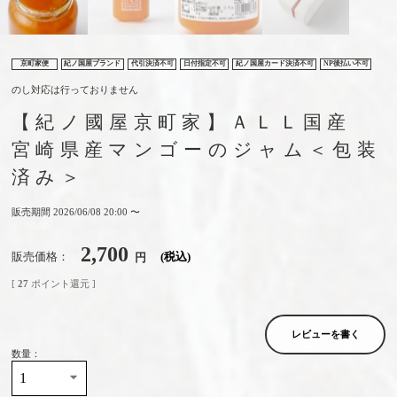
京町家便
紀ノ国屋ブランド
代引決済不可
日付指定不可
紀ノ国屋カード決済不可
NP後払い不可
のし対応は行っておりません
【紀ノ國屋京町家】ＡＬＬ国産
宮崎県産マンゴーのジャム＜包装
済み＞
販売期間
2026/06/08 20:00
〜
2,700
販売価格
税込
[
27
ポイント還元 ]
レビューを書く