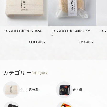
【紀ノ國屋京町家】瀬戸内鯛めし
【紀ノ國屋京町家】湯葉にゅうめ
【紀ノ
ん
¥4,104
¥810
(税込)
(税込)
カテゴリー
デリ／和惣菜
米／麺