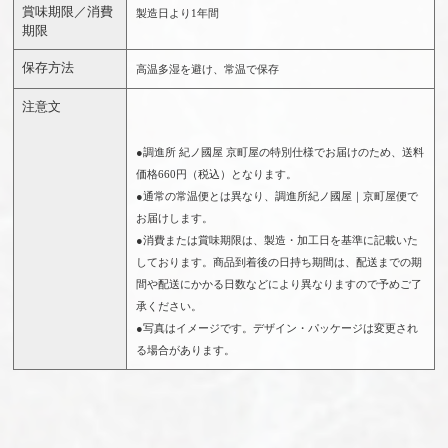
賞味期限／消費
製造日より1年間
期限
保存方法
高温多湿を避け、常温で保存
注意文
●調進所 紀ノ國屋 京町屋の特別仕様でお届けのため、送料
価格660円（税込）となります。
●通常の常温便とは異なり、調進所紀ノ國屋｜京町屋便で
お届けします。
●消費または賞味期限は、製造・加工日を基準に記載いた
しております。商品到着後の日持ち期間は、配送までの期
間や配送にかかる日数などにより異なりますので予めご了
承ください。
●写真はイメージです。デザイン・パッケージは変更され
る場合があります。