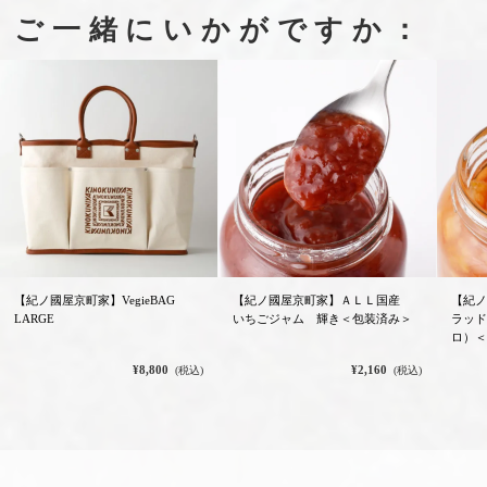
ご一緒にいかがですか：
【紀ノ國屋京町家】VegieBAG
【紀ノ國屋京町家】ＡＬＬ国産
【紀ノ
LARGE
いちごジャム 輝き＜包装済み＞
ラッド
ロ）＜
¥8,800
¥2,160
(税込)
(税込)