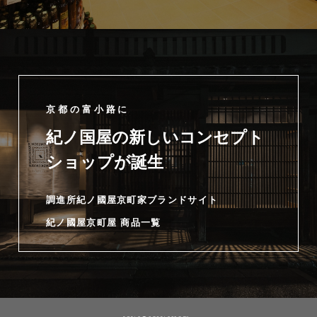
京都の富小路に
紀ノ国屋の新しいコンセプト
ショップが誕生
調進所紀ノ國屋京町家ブランドサイト
紀ノ國屋京町屋 商品一覧