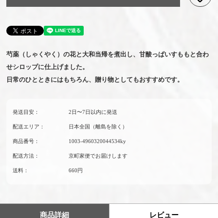
芍薬（しゃくやく）の花と大和当帰を煮出し、甘酸っぱいすももと合わ
せシロップに仕上げました。
日常のひとときにはもちろん、贈り物としてもおすすめです。
発送目安：
2日〜7日以内に発送
配送エリア：
日本全国（離島を除く）
商品番号：
1003-4960320044534ky
配送方法：
京町家便でお届けします
送料：
660円
商品詳細
レビュー