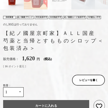
京町家便
紀ノ国屋ブランド
代引決済不可
日付指定不可
紀ノ国屋カード決済不可
NP後払い不可
のし対応は行っておりません
【紀ノ國屋京町家】ＡＬＬ国産
芍薬と当帰とすもものシロップ＜
包装済み＞
1,620
販売価格
税込
[
16
ポイント還元 ]
レビューを書く
カートに入れる
お気