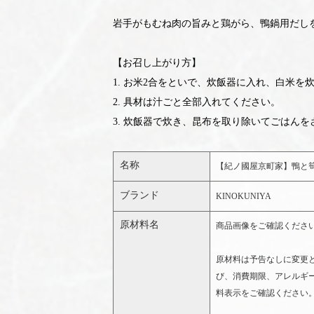
岩手がもむね肉の旨みと鶏がら、鴨鍋用だし
【お召し上がり方】
1. お米2合をといで、炊飯器に入れ、白米
2. 具材は汁ごと全部入れてください。
3. 炊飯器で炊き、昆布を取り除いてごはん
名称
【紀ノ國屋京町家】鴨と
ブランド
KINOKUNIYA
原材料名
商品画像をご確認くださ
原材料は予告なしに変更
び、消費期限、アレルギ
料表示をご確認ください