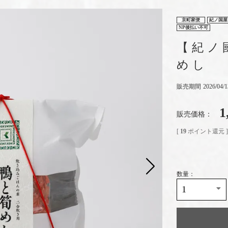
京町家便
紀ノ国屋
NP後払い不可
【紀ノ
めし
販売期間
2026/04/1
1
販売価格
[
19
ポイント還元 ]