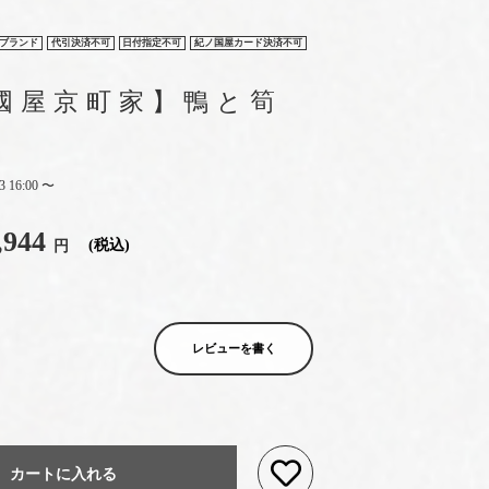
ブランド
代引決済不可
日付指定不可
紀ノ国屋カード決済不可
國屋京町家】鴨と筍
3 16:00
〜
,944
税込
レビューを書く
カートに入れる
お気に入りに登録する