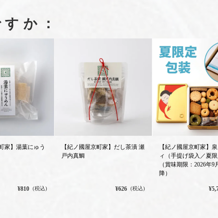
ですか：
町家】湯葉にゅう
【紀ノ國屋京町家】だし茶漬 瀬
【紀ノ國屋京町家】泉
戸内真鯛
ィ（手提げ袋入／夏限
（賞味期限：2026年9
降）
¥810
¥626
¥5,
(税込)
(税込)