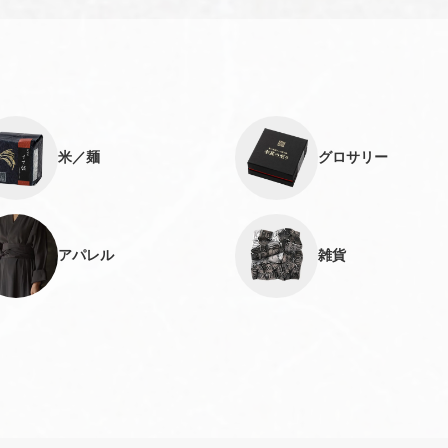
米／麺
グロサリー
アパレル
雑貨