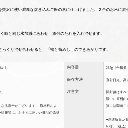
を贅沢に使い濃厚な炊き込みご飯の素に仕上げました。２合のお米に混
を炊く時と同じ水加減にあわせ、添付のたれを入れ混ぜます。
をさっくり混ぜ合わせると、「鴨と筍めし」のできあがりです。
内容量
筍めし
215g（合
保存方法
直射日光、高
注意文
い。
開封後はすべ
液中に原料由
となる場合がございます。 原材料およ
質には問題ご
ー情報等は、お手元に届いた商品の原材
。
●調進所 紀
660円（税込