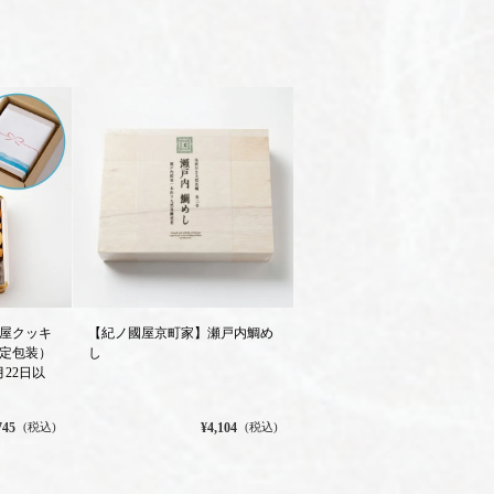
屋クッキ
【紀ノ國屋京町家】瀬戸内鯛め
定包装）
し
月22日以
745
¥4,104
(税込)
(税込)