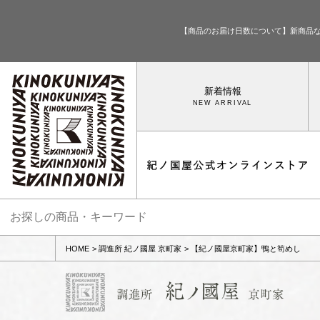
【商品のお届け日数について】新商品
新着情報
HOME
調進所 紀ノ國屋 京町家
【紀ノ國屋京町家】鴨と筍めし