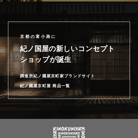
京都の富小路に
紀ノ国屋の新しいコンセプト
ショップが誕生
調進所紀ノ國屋京町家ブランドサイト
紀ノ國屋京町屋 商品一覧