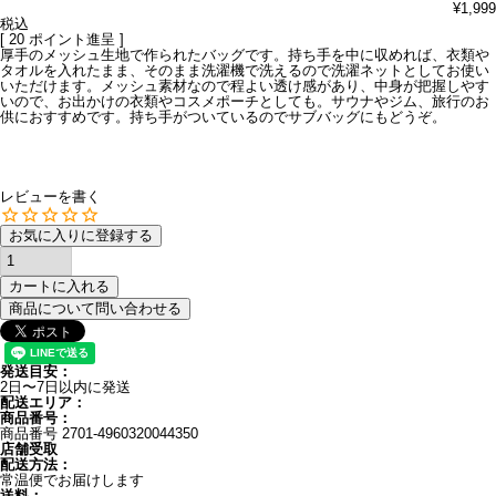
¥
1,999
税込
[
20
ポイント進呈 ]
厚手のメッシュ生地で作られたバッグです。持ち手を中に収めれば、衣類や
タオルを入れたまま、そのまま洗濯機で洗えるので洗濯ネットとしてお使い
いただけます。メッシュ素材なので程よい透け感があり、中身が把握しやす
いので、お出かけの衣類やコスメポーチとしても。サウナやジム、旅行のお
供におすすめです。持ち手がついているのでサブバッグにもどうぞ。
レビューを書く
お気に入りに登録する
カートに入れる
商品について問い合わせる
発送目安：
2日〜7日以内に発送
配送エリア：
商品番号：
商品番号
2701-4960320044350
店舗受取
配送方法：
常温便でお届けします
送料：