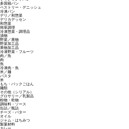
多国籍パン
ペストリー・デニッシュ
冷凍パン
デリ／和惣菜
デリカデッセン
和惣菜
簡単調理
冷凍惣菜・調理品
漬物
野菜／果物
野菜加工品
果物加工品
冷凍野菜・フルーツ
肉／魚
肉
魚
冷凍肉・魚
米／麺
パスタ
米
もち・パックごはん
麺類
その他（シリアル）
グロサリー／乳製品
粉物・乾物
調味料・ソース
缶詰／瓶詰
チーズ・バター
オイル
ジャム・はちみつ
製菓材料
カレー