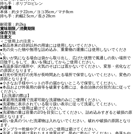
持ち手：ポリプロピレン
内容量
本体：約タテ22cm／ヨコ35cm／マチ8cm
持ち手：約幅2.5cm／長さ28cm
耐荷重：約2kg
賞味期限／消費期限
保存方法
注意文
＜ご使用上の注意＞
●製品本来の目的以外の用途には使用しないでください。
●先の尖った物や無理な詰め込み、重量物の運搬には使用しないでくださ
い。
●臭いが気になる場合は袋から取り出し、広げた状態で風通しの良い場所で
日陰干しをして、臭いを飛ばしてからご使用ください。
●高温多湿の場所や、火気のそばには置かないでください。変形・劣化など
の原因となります。
●日光や蛍光灯の光等が長時間あたる場所で保管しないでください。変色の
原因となります。
●小さなお子様やペットの手の届かないところで保管してください。
●本品および外装用の袋等を破棄する際には、各自治体の分別方法に従って
ください。
【お洗濯の際は】
●家庭用洗濯機で洗濯可能な洗濯物のみにご使用ください。
●洗濯物に表示されている取り扱い表示に従って洗濯してください。
●漂白剤のご使用は避けてください。
●洗濯物の量は容量の2/3を目安にしてください。詰め込みすぎると破損の原
因となります。
●鋭い金具のついた洗濯物は入れないでください。破れや破損の原因となり
ます。
●タンブラー乾燥やアイロンのご使用は避けてください。
●洗濯・脱水後は濡れたまま放置せず、早めに乾かしてください。色落ちや