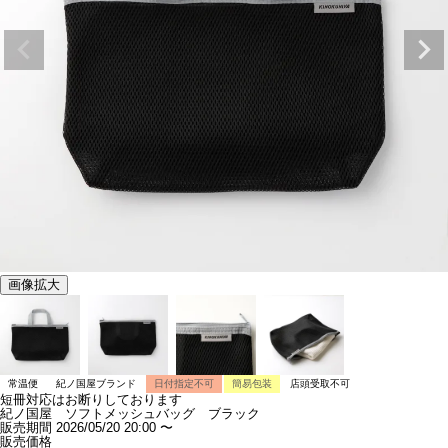
画像拡大
常温便
紀ノ国屋ブランド
日付指定不可
簡易包装
店頭受取不可
短冊対応はお断りしております
紀ノ国屋 ソフトメッシュバッグ ブラック
販売期間
2026/05/20 20:00
〜
販売価格