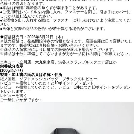
色移りの原因となります。
●本品は内側に洗濯物の糸くずが溜まることがあります。
●ご使用時はハンドルを内側に入れ、ファスナーを閉じ、引き手はカバーに
しっかり差し込んでください。
●洗濯物を出し入れする際は、ファスナーに引っ掛けないよう注意してくだ
さい。
●画像と実際の商品の色合いが若干異なる場合がございます。
◆店舗発売日：2026年5月21日（木）
※販売店舗は、発売開始時点の情報となります。店頭在庫は日々変動いたし
ますので、販売状況は直接店舗へお問い合わせください。
※商品の入荷状況により店舗での販売が遅れる場合がございます。
※商品は十分に準備してございますが万が一品切れの際はご容赦ください。
エキュート立川店、大丸東京店、渋谷スクランブルスクエア店ほか
栄養成分表示
(100g当たり)
製造・加工書の氏名又は名称・住所
紀ノ国屋 ソフトメッシュバッグ ブラックのレビュー:
レビューを投稿していただくと10ポイントプレゼント
レビューを投稿していただくと、レビュー1件につき10ポイントをプレゼン
トいたします。
レビューを書く
ご一緒にいかがですか：