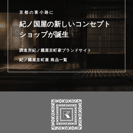
京都の富小路に
紀ノ国屋の新しいコンセプト
ショップが誕生
調進所紀ノ國屋京町家ブランドサイト
紀ノ國屋京町屋 商品一覧