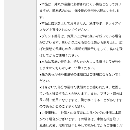
●本品は、外気の温度に影響されにくい構造となっており
ますが、簡易式のため、保冷剤の併用をお勧めいたしま
す。
●本品は防水加工しておりません。液体や氷、ドライアイ
スなどを直接入れないでください。
●プリント部分は、お買い上げ時に臭いが残っている場合
がございます。臭いが気になる場合は袋から取り出し、広
げた状態で風通しの良い場所で日陰干しをして、臭いを飛
ばしてからご使用ください。
●本品は素材の特性上、折りたたみによる折りジワが発生
しますのであらかじめご了承ください。
●先の尖った物や重量物の運搬にはご使用にならないでく
ださい。
●汗をかいた部分や濡れた状態のまま擦られたり、放置し
ていると移染することがあります。また、プリント部分は
長い間ご使用になりますと、剥がれてくることがあります
のであらかじめご了承ください。
●ご使用時に、外気との温度差によりバッグの外側に水滴
がつく場合がございます。その場合は、水滴を拭き取り、
風通しの良い場所で陰干しをして乾かしてからご使用くだ