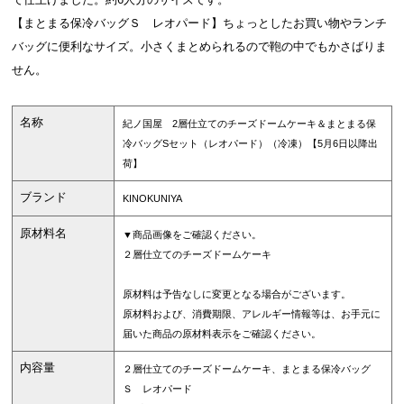
【まとまる保冷バッグＳ レオパード】ちょっとしたお買い物やランチ
バッグに便利なサイズ。小さくまとめられるので鞄の中でもかさばりま
せん。
名称
紀ノ国屋 2層仕立てのチーズドームケーキ＆まとまる保
冷バッグSセット（レオパード）（冷凍）【5月6日以降出
荷】
ブランド
KINOKUNIYA
原材料名
▼商品画像をご確認ください。
２層仕立てのチーズドームケーキ
原材料は予告なしに変更となる場合がございます。
原材料および、消費期限、アレルギー情報等は、お手元に
届いた商品の原材料表示をご確認ください。
内容量
２層仕立てのチーズドームケーキ、まとまる保冷バッグ
Ｓ レオパード