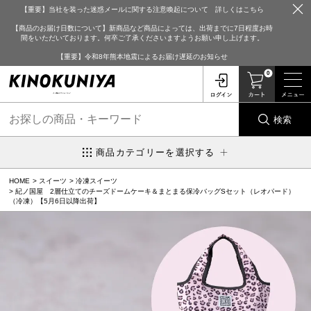
【重要】当社を装った迷惑メールに関する注意喚起について 詳しくはこちら
【商品のお届け日数について】新商品など商品によっては、出荷までに7日程度お時
間をいただいております。何卒ご了承くださいますようお願い申し上げます。
【重要】令和8年熊本地震によるお届け遅延のお知らせ
0
検索
商品カテゴリーを選択する
HOME
スイーツ
冷凍スイーツ
紀ノ国屋 2層仕立てのチーズドームケーキ＆まとまる保冷バッグSセット（レオパード）
（冷凍）【5月6日以降出荷】