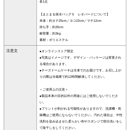
各1点
【まとまる保冷バッグＳ レオパードについて】
本体：約タテ25cm／ヨコ22cm／マチ12cm
持ち手：約35cm
耐荷重：約3kg
素材：ポリエステル
注意文
●オンラインストア限定
●写真はイメージです。デザイン・パッケージは変更され
る場合があります。
●チーズドームケーキは冷凍でのお届けです。お召し上が
りの際は冷蔵庫で約12時間解凍してください。
＜ご使用上の注意＞
●製品本来の目的以外の用途にはご使用しないでくださ
い。
●プリントが剥がれる可能性がありますので、洗濯機・乾
燥機はご使用にならないでください。汚れた場合は、中性
洗剤を染み込ませた柔らかい布やスポンジで部分洗いをし
て陰干しをしてください。