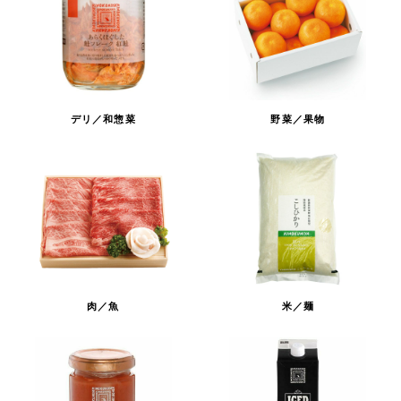
デリ／和惣菜
野菜／果物
肉／魚
米／麺