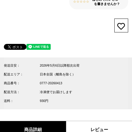
を書きませんか？
お気
発送目安：
2026年5月6日以降順次出荷
配送エリア：
日本全国（離島を除く）
商品番号：
0777-20260413
配送方法：
冷凍便でお届けします
送料：
930円
商品詳細
レビュー