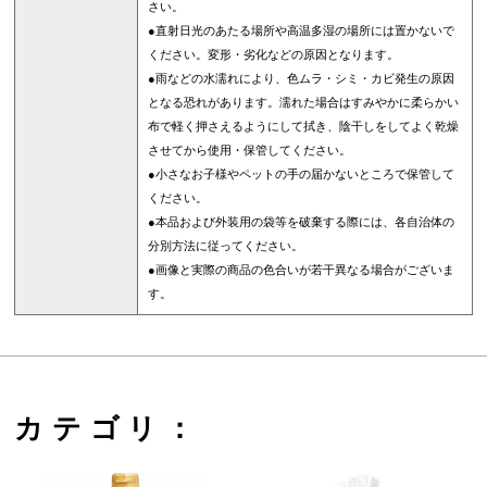
さい。
●直射日光のあたる場所や高温多湿の場所には置かないで
ください。変形・劣化などの原因となります。
●雨などの水濡れにより、色ムラ・シミ・カビ発生の原因
となる恐れがあります。濡れた場合はすみやかに柔らかい
布で軽く押さえるようにして拭き、陰干しをしてよく乾燥
させてから使用・保管してください。
●小さなお子様やペットの手の届かないところで保管して
ください。
●本品および外装用の袋等を破棄する際には、各自治体の
分別方法に従ってください。
●画像と実際の商品の色合いが若干異なる場合がございま
す。
カテゴリ：