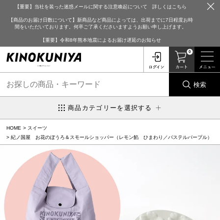
【重要】当社を装った迷惑メールに関する注意喚起について 詳しくはこちら
【商品のお届け日数について】新商品など商品によっては、出荷までに7日程度お時
間をいただいております。何卒ご了承くださいますようお願い申し上げます。
【重要】令和8年熊本地震によるお届け遅延のお知らせ
0
検索
商品カテゴリーを選択する
HOME
スイーツ
紀ノ国屋 お花のぼうろ＆スモールショッパー（レモン餡 ひまわり／パステルパープル）