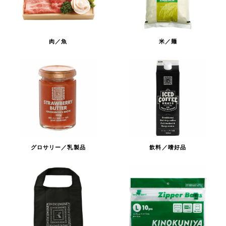
肉／魚
米／麺
グロサリー／乳製品
飲料／嗜好品