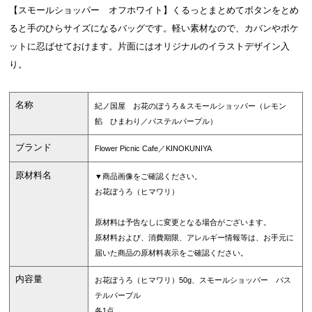
【スモールショッパー オフホワイト】くるっとまとめてボタンをとめ
ると手のひらサイズになるバッグです。軽い素材なので、カバンやポケ
ットに忍ばせておけます。片面にはオリジナルのイラストデザイン入
り。
名称
紀ノ国屋 お花のぼうろ＆スモールショッパー（レモン
餡 ひまわり／パステルパープル）
ブランド
Flower Picnic Cafe／KINOKUNIYA
原材料名
▼商品画像をご確認ください。
お花ぼうろ（ヒマワリ）
原材料は予告なしに変更となる場合がございます。
原材料および、消費期限、アレルギー情報等は、お手元に
届いた商品の原材料表示をご確認ください。
内容量
お花ぼうろ（ヒマワリ）50g、スモールショッパー パス
テルパープル
各1点