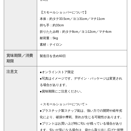
【スモールショッパーについて】
本体：約タテ33.5cm／ヨコ31cm／マチ11cm
持ち手：約33cm
折りたたみ時：約タテ8cm／ヨコ12cm／マチ4cm
耐荷重：5kg
素材：ナイロン
賞味期限／消費
製造日を含め60日
期限
注意文
●オンラインストア限定
●写真はイメージです。デザイン・パッケージは変更され
る場合があります。
●賞味期限にご注意ください。
＜スモールショッパーについて＞
●プラスチック製スナップ釦は、強い力での開閉や経年劣
化により、破損や摩耗、割れが生じる可能性があります。
●プリントはお買い上げ時に匂いが残っている場合があり
ます。匂いが気になる場合は、袋から取り出し広げた状態