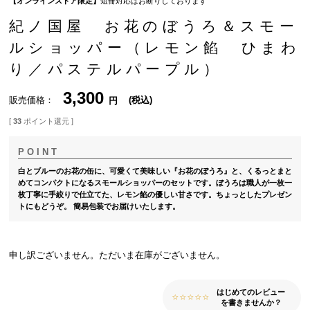
【オンラインストア限定】
短冊対応はお断りしております
紀ノ国屋 お花のぼうろ＆スモー
ルショッパー（レモン餡 ひまわ
り／パステルパープル）
3,300
販売価格
税込
[
33
ポイント還元 ]
白とブルーのお花の缶に、可愛くて美味しい『お花のぼうろ』と、くるっとまと
めてコンパクトになるスモールショッパーのセットです。ぼうろは職人が一枚一
枚丁寧に手絞りで仕立てた、レモン餡の優しい甘さです。ちょっとしたプレゼン
トにもどうぞ。 簡易包装でお届けいたします。
申し訳ございません。ただいま在庫がございません。
はじめてのレビュー
を書きませんか？