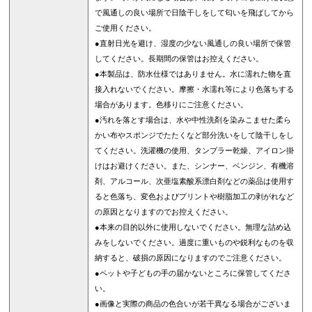
で風通しの良い場所で日陰干しをして匂いを飛ばしてから
ご使用ください。
●直射日光を避け、湿度の少ない風通しの良い場所で保管
してください。長期間の保管はお控えください。
●本製品は、防水仕様ではありません。水に濡れた物を直
接入れないでください。摩擦・水濡れ等により色落ちする
場合があります。色移りにご注意ください。
●汚れを落とす場合は、水や中性洗剤を染みこませた柔ら
かい布やスポンジでたたくなど部分洗いをして陰干しをし
てください。洗濯機の使用、タンブラー乾燥、アイロン掛
けはお避けください。また、シンナー、ベンジン、有機溶
剤、アルコール、次亜塩素酸系漂白剤などの薬品は使用す
ると色落ち、変色およびプリントや樹脂加工の剥がれなど
の原因となりますのでお控えください。
●本来の目的以外に使用しないでください。無理な詰め込
みをしないでください。過度に重いものや鋭利なものを収
納すると、破損の原因になりますのでご注意ください。
●ペットや子どもの手の届かないところに保管してくださ
い。
●画像と実際の商品の色合いが若干異なる場合がございま