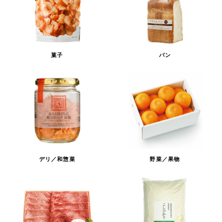
菓子
パン
デリ／和惣菜
野菜／果物