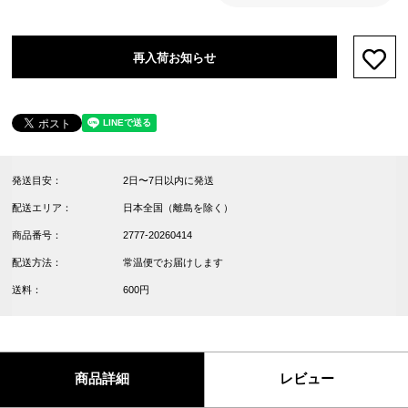
再入荷お知らせ
お気
発送目安：
2日〜7日以内に発送
配送エリア：
日本全国（離島を除く）
商品番号：
2777-20260414
配送方法：
常温便でお届けします
送料：
600円
商品詳細
レビュー