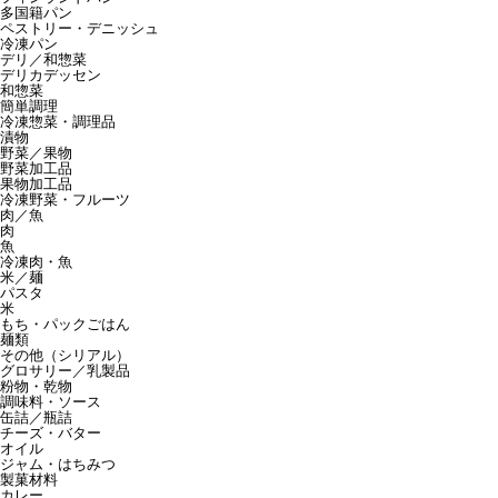
多国籍パン
ペストリー・デニッシュ
冷凍パン
デリ／和惣菜
デリカデッセン
和惣菜
簡単調理
冷凍惣菜・調理品
漬物
野菜／果物
野菜加工品
果物加工品
冷凍野菜・フルーツ
肉／魚
肉
魚
冷凍肉・魚
米／麺
パスタ
米
もち・パックごはん
麺類
その他（シリアル）
グロサリー／乳製品
粉物・乾物
調味料・ソース
缶詰／瓶詰
チーズ・バター
オイル
ジャム・はちみつ
製菓材料
カレー