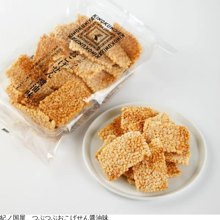
紀ノ国屋 つぶつぶおこげせん醤油味