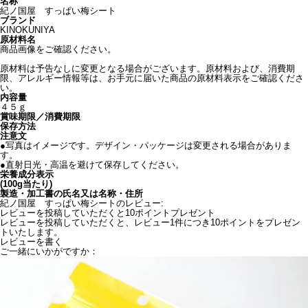
名称
紀ノ国屋 すっぱい梅シート
ブランド
KINOKUNIYA
原材料名
商品画像をご確認ください。
原材料は予告なしに変更となる場合がございます。原材料および、消費期
限、アレルギー情報等は、お手元に届いた商品の原材料表示をご確認くださ
い。
内容量
４５ｇ
賞味期限／消費期限
保存方法
注意文
●写真はイメージです。デザイン・パッケージは変更される場合がありま
す。
●直射日光・高温を避けて保存してください。
栄養成分表示
(100g当たり)
製造・加工書の氏名又は名称・住所
紀ノ国屋 すっぱい梅シートのレビュー:
レビューを投稿していただくと10ポイントプレゼント
レビューを投稿していただくと、レビュー1件につき10ポイントをプレゼン
トいたします。
レビューを書く
ご一緒にいかがですか：