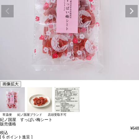
画像拡大
常温便
紀ノ国屋ブランド
店頭受取不可
紀ノ国屋 すっぱい梅シート
販売価格
¥
648
税込
[
6
ポイント進呈 ]