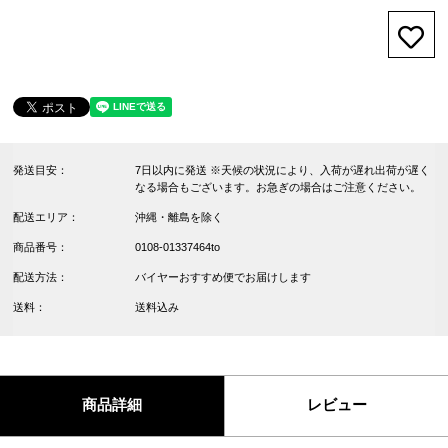
お気
発送目安：
7日以内に発送 ※天候の状況により、入荷が遅れ出荷が遅く
なる場合もございます。お急ぎの場合はご注意ください。
配送エリア：
沖縄・離島を除く
商品番号：
0108-01337464to
配送方法：
バイヤーおすすめ便でお届けします
送料：
送料込み
商品詳細
レビュー