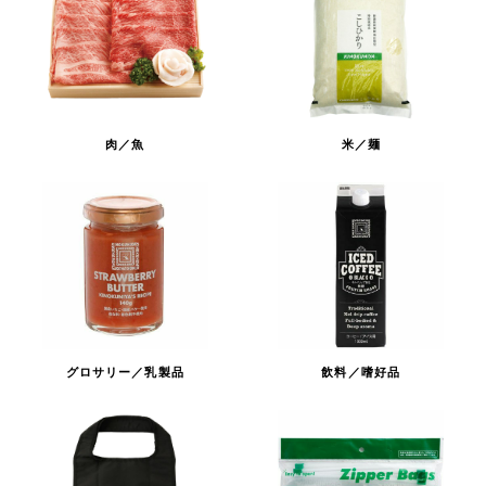
肉／魚
米／麺
グロサリー／乳製品
飲料／嗜好品