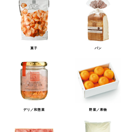
菓子
パン
デリ／和惣菜
野菜／果物