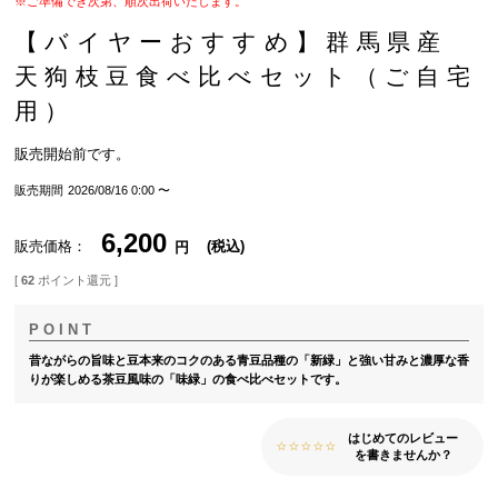
※ご準備でき次第、順次出荷いたします。
【バイヤーおすすめ】群馬県産
天狗枝豆食べ比べセット（ご自宅
用）
販売開始前です。
販売期間
2026/08/16 0:00
〜
6,200
販売価格
税込
[
62
ポイント還元 ]
昔ながらの旨味と豆本来のコクのある青豆品種の「新緑」と強い甘みと濃厚な香
りが楽しめる茶豆風味の「味緑」の食べ比べセットです。
はじめてのレビュー
を書きませんか？