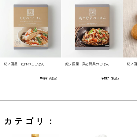
紀ノ国屋 たけのこごはん
紀ノ国屋 鶏と野菜のごはん
紀ノ国
¥497
¥497
(税込)
(税込)
カテゴリ：