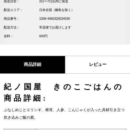
発送目安：
2日〜7日以内に発送
配送エリア：
日本全国（離島を除く）
商品番号：
1008-4960320034030
配送方法：
常温便でお届けします
送料：
600円
商品詳細
レビュー
紀ノ国屋 きのこごはんの
商品詳細:
ぶなしめじとエリンギ、椎茸、人参、こんにゃくが入った具材引き立つ
炊き込みご飯の素。