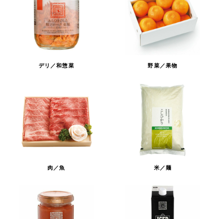
デリ／和惣菜
野菜／果物
肉／魚
米／麺