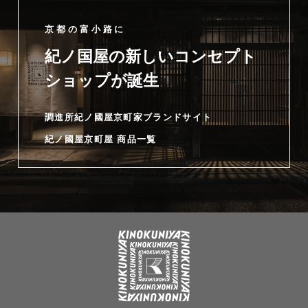
京都の富小路に
紀ノ国屋の新しいコンセプト
ショップが誕生
調進所紀ノ國屋京町家ブランドサイト
紀ノ國屋京町屋 商品一覧