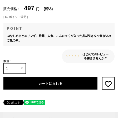
497
販売価格
税込
[
50
ポイント還元 ]
ぶなしめじとエリンギ、椎茸、人参、こんにゃくが入った具材引き立つ炊き込み
ご飯の素。
はじめてのレビュー
を書きませんか？
カートに入れる
お気