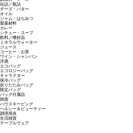
缶詰／瓶詰
チーズ・バター
オイル
ジャム・はちみつ
製菓材料
カレー
シチュー・スープ
飲料／嗜好品
ミネラルウォーター
ジュース
コーヒー・お茶
ワイン・シャンパン
洋酒
エコバッグ
エコロジーバッグ
キャラクター
保冷バッグ
折りたたみバッグ
限定バッグ
バッグ付属品
雑貨
ハウスキーピング
ヘルシー＆ビューティー
調理用具
生活雑貨
テーブルウェア