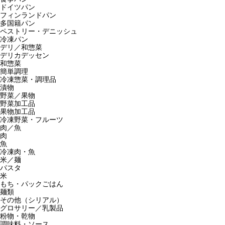
ドイツパン
フィンランドパン
多国籍パン
ペストリー・デニッシュ
冷凍パン
デリ／和惣菜
デリカデッセン
和惣菜
簡単調理
冷凍惣菜・調理品
漬物
野菜／果物
野菜加工品
果物加工品
冷凍野菜・フルーツ
肉／魚
肉
魚
冷凍肉・魚
米／麺
パスタ
米
もち・パックごはん
麺類
その他（シリアル）
グロサリー／乳製品
粉物・乾物
調味料・ソース