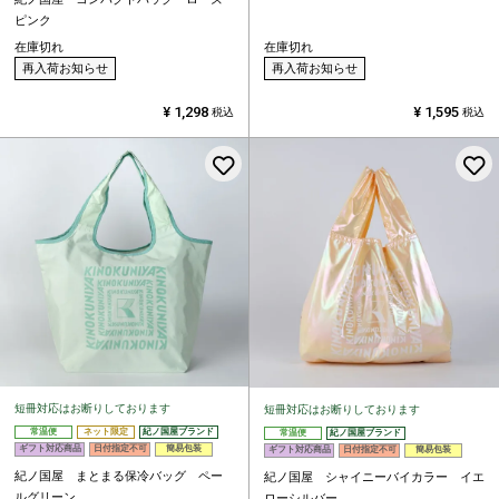
ピンク
在庫切れ
在庫切れ
再入荷お知らせ
再入荷お知らせ
¥
1,298
¥
1,595
税込
税込
お気に入りに登録する
短冊対応はお断りしております
短冊対応はお断りしております
常温便
ネット限定
紀ノ国屋ブランド
常温便
紀ノ国屋ブランド
ギフト対応商品
日付指定不可
簡易包装
ギフト対応商品
日付指定不可
簡易包装
紀ノ国屋 まとまる保冷バッグ ペー
紀ノ国屋 シャイニーバイカラー イエ
ルグリーン
ローシルバー