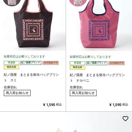
短冊対応はお断りしております
短冊対応はお断りしております
常温便
紀ノ国屋ブランド
日付指定不可
常温便
紀ノ国屋ブランド
日付指定不可
簡易包装
簡易包装
紀ノ国屋 まとまる保冷バッグプリン
紀ノ国屋 まとまる保冷バッグプリン
ト スミ
ト ナカベニ
在庫切れ
在庫切れ
再入荷お知らせ
再入荷お知らせ
¥
1,595
¥
1,595
税込
税込