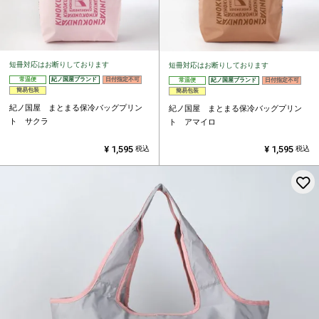
短冊対応はお断りしております
短冊対応はお断りしております
常温便
紀ノ国屋ブランド
日付指定不可
常温便
紀ノ国屋ブランド
日付指定不可
簡易包装
簡易包装
紀ノ国屋 まとまる保冷バッグプリン
紀ノ国屋 まとまる保冷バッグプリン
ト サクラ
ト アマイロ
¥
1,595
¥
1,595
税込
税込