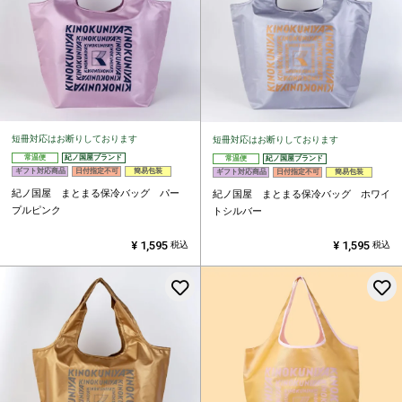
短冊対応はお断りしております
短冊対応はお断りしております
常温便
紀ノ国屋ブランド
常温便
紀ノ国屋ブランド
ギフト対応商品
日付指定不可
簡易包装
ギフト対応商品
日付指定不可
簡易包装
紀ノ国屋 まとまる保冷バッグ パー
紀ノ国屋 まとまる保冷バッグ ホワイ
プルピンク
トシルバー
¥
1,595
¥
1,595
税込
税込
お気に入りに登録する