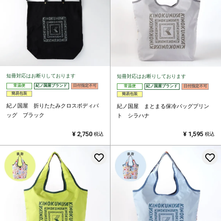
短冊対応はお断りしております
短冊対応はお断りしております
常温便
紀ノ国屋ブランド
日付指定不可
常温便
紀ノ国屋ブランド
日付指定不可
簡易包装
簡易包装
紀ノ国屋 折りたたみクロスボディバ
紀ノ国屋 まとまる保冷バッグプリン
ッグ ブラック
ト シラハナ
¥
2,750
¥
1,595
税込
税込
お気に入りに登録する