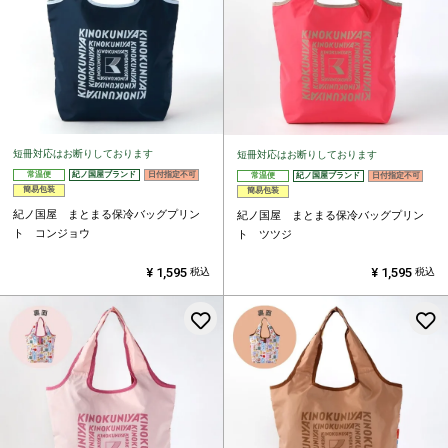
短冊対応はお断りしております
短冊対応はお断りしております
常温便
紀ノ国屋ブランド
日付指定不可
常温便
紀ノ国屋ブランド
日付指定不可
簡易包装
簡易包装
紀ノ国屋 まとまる保冷バッグプリン
紀ノ国屋 まとまる保冷バッグプリン
ト コンジョウ
ト ツツジ
¥
1,595
¥
1,595
税込
税込
お気に入りに登録する