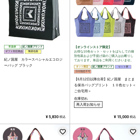
【オンラインストア限定】
常温便
紀ノ国屋ブランド
お得な10色セット・セットをばらしての個
ギフト対応商品
簡易包装
別包装および手提げ袋のご購入はお断りし
紀ノ国屋 カラースペシャルエコロジ
ております。単品をご利用くださいませ。
ーバッグ ブラック
ネット限定
紀ノ国屋ブランド
セット便
日付指定不可
【6月12日以降出荷】紀ノ国屋 まとま
る保冷バッグプリント １０色セット＜
ご自宅用＞
在庫切れ
再入荷お知らせ
¥
5,830
¥
15,000
税込
税込
お気に入りに登録する