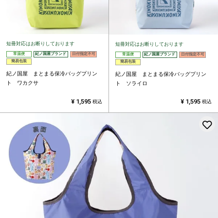
短冊対応はお断りしております
短冊対応はお断りしております
常温便
紀ノ国屋ブランド
日付指定不可
常温便
紀ノ国屋ブランド
日付指定不可
簡易包装
簡易包装
紀ノ国屋 まとまる保冷バッグプリン
紀ノ国屋 まとまる保冷バッグプリン
ト ワカクサ
ト ソライロ
¥
1,595
¥
1,595
税込
税込