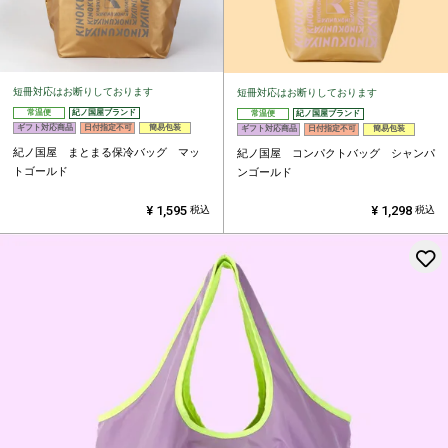
短冊対応はお断りしております
短冊対応はお断りしております
常温便
紀ノ国屋ブランド
常温便
紀ノ国屋ブランド
ギフト対応商品
日付指定不可
簡易包装
ギフト対応商品
日付指定不可
簡易包装
紀ノ国屋 まとまる保冷バッグ マッ
紀ノ国屋 コンパクトバッグ シャンパ
トゴールド
ンゴールド
¥
1,595
¥
1,298
税込
税込