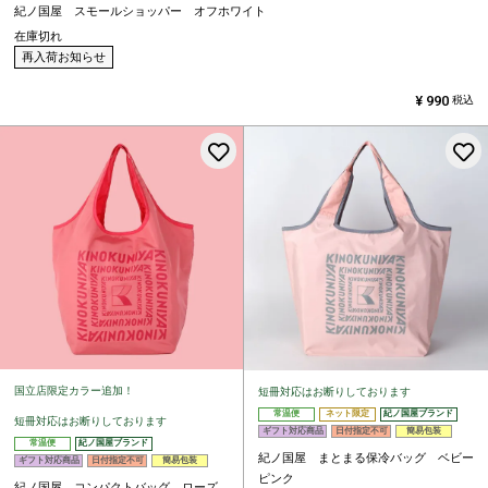
紀ノ国屋 スモールショッパー オフホワイト
在庫切れ
再入荷お知らせ
¥
990
税込
お気に入りに登録する
国立店限定カラー追加！
短冊対応はお断りしております
常温便
ネット限定
紀ノ国屋ブランド
短冊対応はお断りしております
ギフト対応商品
日付指定不可
簡易包装
常温便
紀ノ国屋ブランド
紀ノ国屋 まとまる保冷バッグ ベビー
ギフト対応商品
日付指定不可
簡易包装
ピンク
紀ノ国屋 コンパクトバッグ ローズ