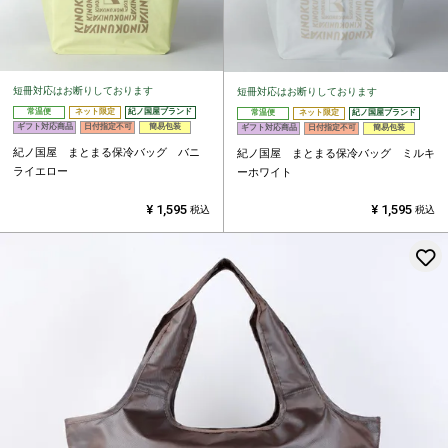
短冊対応はお断りしております
短冊対応はお断りしております
常温便
ネット限定
紀ノ国屋ブランド
常温便
ネット限定
紀ノ国屋ブランド
ギフト対応商品
日付指定不可
簡易包装
ギフト対応商品
日付指定不可
簡易包装
紀ノ国屋 まとまる保冷バッグ バニ
紀ノ国屋 まとまる保冷バッグ ミルキ
ライエロー
ーホワイト
¥
1,595
¥
1,595
税込
税込