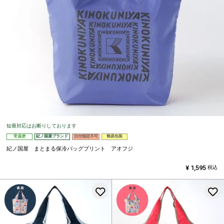
短冊対応はお断りしております
常温便
紀ノ国屋ブランド
日付指定不可
簡易包装
紀ノ国屋 まとまる保冷バッグプリント アオフジ
¥
1,595
税込
お気に入りに登録する