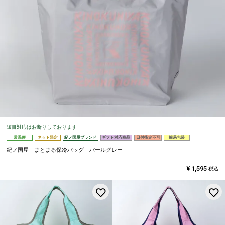
短冊対応はお断りしております
常温便
ネット限定
紀ノ国屋ブランド
ギフト対応商品
日付指定不可
簡易包装
紀ノ国屋 まとまる保冷バッグ パールグレー
¥
1,595
税込
お気に入りに登録する