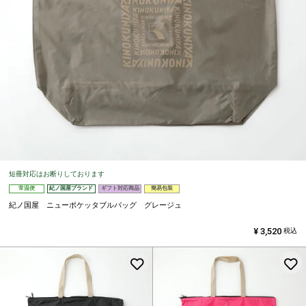
短冊対応はお断りしております
常温便
紀ノ国屋ブランド
ギフト対応商品
簡易包装
紀ノ国屋 ニューポケッタブルバッグ グレージュ
¥
3,520
税込
お気に入りに登録する