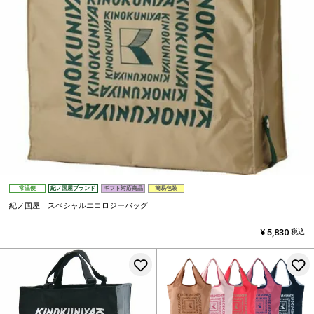
常温便
紀ノ国屋ブランド
ギフト対応商品
簡易包装
紀ノ国屋 スペシャルエコロジーバッグ
¥
5,830
税込
お気に入りに登録する