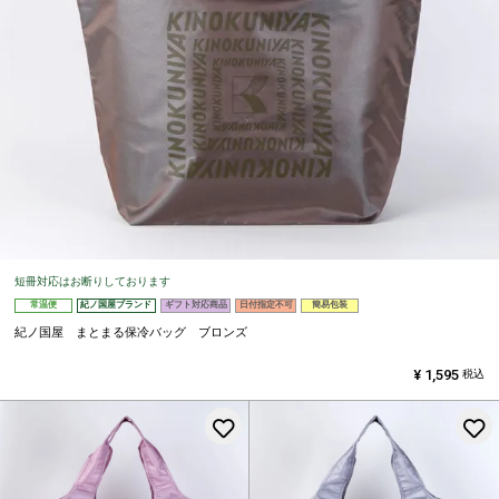
短冊対応はお断りしております
常温便
紀ノ国屋ブランド
ギフト対応商品
日付指定不可
簡易包装
紀ノ国屋 まとまる保冷バッグ ブロンズ
¥
1,595
税込
お気に入りに登録する