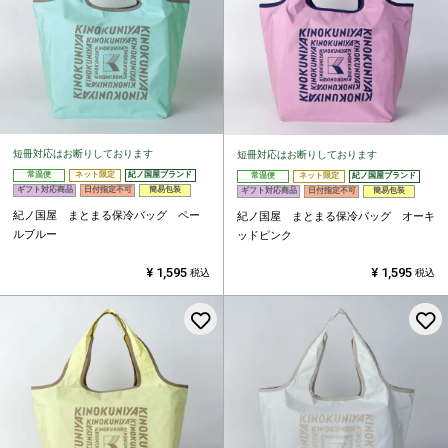
短冊対応はお断りしております
短冊対応はお断りしております
常温便
ネット限定
紀ノ国屋ブランド
常温便
ネット限定
紀ノ国屋ブランド
ギフト対応商品
日付指定不可
簡易包装
ギフト対応商品
日付指定不可
簡易包装
紀ノ国屋 まとまる保冷バッグ ペー
紀ノ国屋 まとまる保冷バッグ オーキ
ルブルー
ッドピンク
¥
1,595
¥
1,595
税込
税込
お気に入りに登録する