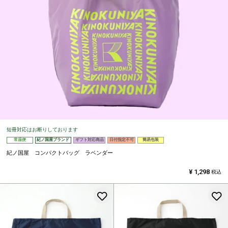
短冊対応はお断りしております
常温便
紀ノ国屋ブランド
ギフト対応商品
日付指定不可
簡易包装
紀ノ国屋 コンパクトバッグ ラベンダー
¥
1,298
税込
お気に入りに登録する