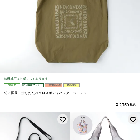
短冊対応はお断りしております
常温便
紀ノ国屋ブランド
日付指定不可
簡易包装
紀ノ国屋 折りたたみクロスボディバッグ ベージュ
¥
2,750
税込
お気に入りに登録する