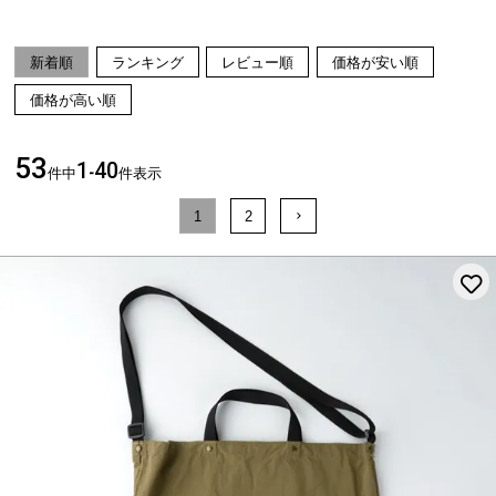
新着順
ランキング
レビュー順
価格が安い順
価格が高い順
53
1
40
件中
-
件表示
1
2