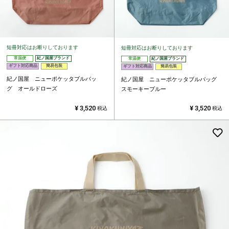
短冊対応はお断りしております
短冊対応はお断りしております
常温便
紀ノ国屋ブランド
常温便
紀ノ国屋ブランド
ギフト対応商品
簡易包装
ギフト対応商品
簡易包装
紀ノ国屋 ニューポケッタブルバッ
紀ノ国屋 ニューポケッタブルバッグ
グ オールドローズ
スモーキーブルー
¥
3,520
¥
3,520
税込
税込