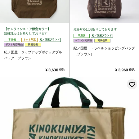
【オンラインストア限定カラー】
短冊対応はお断りしております
短冊対応はお断りしております
常温便
紀ノ国屋ブランド
常温便
ネット限定
紀ノ国屋ブランド
ギフト対応商品
簡易包装
ギフト対応商品
簡易包装
紀ノ国屋 トラベルショッピングバッグ
紀ノ国屋 ジップアップポケッタブル
（ブラウン）
バッグ ブラウン
¥
3,630
¥
3,960
税込
税込