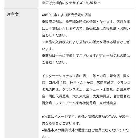
※広げた場合のタテサイズ：約30.5cm
注意文
●9/10（水）より販売予定の店舗
※販売店舗は、発売開始時点の情報となります。店頭在庫
は日々変動いたしますので、販売状況は直接店舗へお問い
合わせください。
※商品の入荷状況により店舗での販売が遅れる場合がござ
います。
※商品は十分に準備してございますが万が一品切れの際は
ご容赦ください。
インターナショナル（青山店）、等々力店、鎌倉店、国立
店、CIAL横浜店、神戸さんちか店、広島三越店、グランス
タ丸の内店、グランスタ店、エキュート上野店、岩田屋本
店、岡山天満屋店、大丸東京店、大丸梅田店、名古屋名鉄
百貨店、ジェイアール京都伊勢丹店、東武池袋店
●写真はイメージです。画像と実際の商品の色合いが若干
異なる場合がございます。
●製品本来の目的以外の用途にはご使用にならないでくだ
さい。