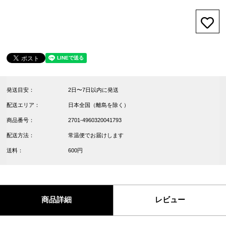
お気
発送目安：
2日〜7日以内に発送
配送エリア：
日本全国（離島を除く）
商品番号：
2701-4960320041793
配送方法：
常温便でお届けします
送料：
600円
商品詳細
レビュー