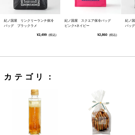
紀ノ国屋 リンクリーランチ保冷
紀ノ国屋 スクエア保冷バッグ
紀ノ国
バッグ ブラックラメ
ピンク×ネイビー
バッグ
¥2,499
¥2,860
(税込)
(税込)
カテゴリ：