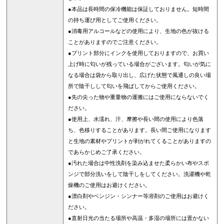
●本品は長時間の保冷機能は保証しておりません。短時間
の持ち運び用としてご使用ください。
●消毒用アルコールなどの使用により、生地の色が抜ける
ことがありますのでご注意ください。
●プリント部分にインクを使用しておりますので、お買い
上げ時に匂いが残っている場合がございます。匂いが気に
なる場合は袋から取り出し、広げた状態で風通しの良い場
所で陰干しして匂いを飛ばしてからご使用ください。
●先の尖った物や重量物の運搬にはご使用にならないでく
ださい。
●使用上、水濡れ、汗、摩擦や長い間の使用により色落
ち、色移りすることがあります。長い間ご使用になります
と生地の素材やプリントが剥がれてくることがありますの
であらかじめご了承ください。
●汚れた場合は中性洗剤を染み込ませた柔らかい布やスポ
ンジで部分洗いをして陰干しをしてください。洗濯機や乾
燥機のご使用はお避けください。
●漂白剤やベンジン・シンナー等溶剤のご使用はお避けく
ださい。
●直射日光の当たる場所や高温・多湿の場所には置かない