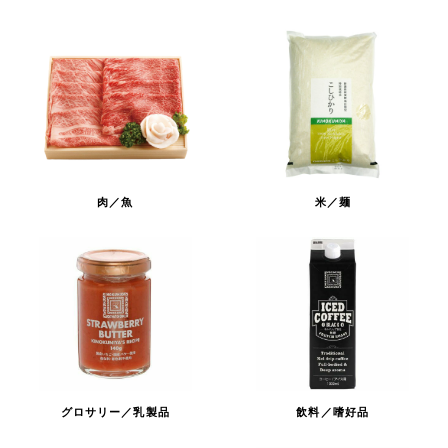
肉／魚
米／麺
グロサリー／乳製品
飲料／嗜好品