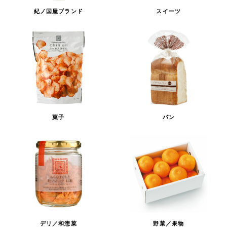
紀ノ国屋ブランド
スイーツ
菓子
パン
デリ／和惣菜
野菜／果物