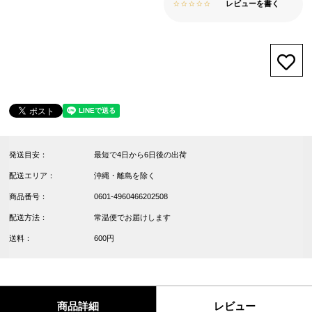
レビューを書く
お気
発送目安：
最短で4日から6日後の出荷
配送エリア：
沖縄・離島を除く
商品番号：
0601-4960466202508
配送方法：
常温便でお届けします
送料：
600円
商品詳細
レビュー