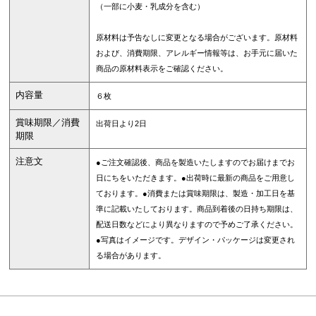
（一部に小麦・乳成分を含む）
原材料は予告なしに変更となる場合がございます。原材料
および、消費期限、アレルギー情報等は、お手元に届いた
商品の原材料表示をご確認ください。
内容量
６枚
賞味期限／消費
出荷日より2日
期限
注意文
●ご注文確認後、商品を製造いたしますのでお届けまでお
日にちをいただきます。●出荷時に最新の商品をご用意し
ております。●消費または賞味期限は、製造・加工日を基
準に記載いたしております。商品到着後の日持ち期限は、
配送日数などにより異なりますので予めご了承ください。
●写真はイメージです。デザイン・パッケージは変更され
る場合があります。