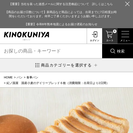
【重要】当社を装った迷惑メールに関する注意喚起について 詳しくはこちら
【商品のお届け日数について】新商品など商品によっては、出荷までに7日程度お時
間をいただいております。何卒ご了承くださいますようお願い申し上げます。
【重要】令和8年熊本地震によるお届け遅延のお知らせ
0
検索
商品カテゴリーを選択する
HOME
パン
食事パン
紀ノ国屋 国産小麦のデイリーブレッド６枚（消費期限：出荷日より2日間）