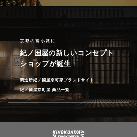
京都の富小路に
紀ノ国屋の新しいコンセプト
ショップが誕生
調進所紀ノ國屋京町家ブランドサイト
紀ノ國屋京町屋 商品一覧