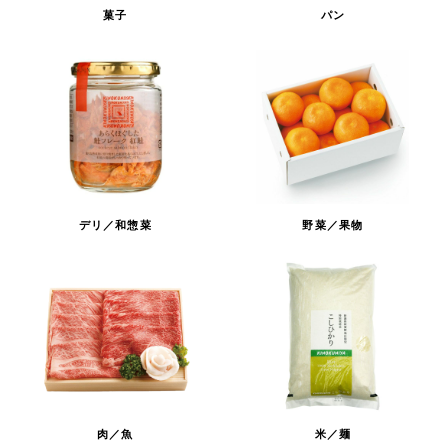
菓子
パン
デリ／和惣菜
野菜／果物
肉／魚
米／麺