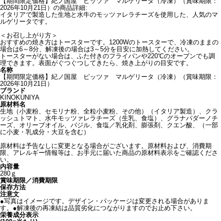
【期間限定価格】紀ノ国屋 ピッツァ マルゲリータ（冷凍）（賞味期限：
2026年10月21日）の商品詳細:
イタリアで製造した生地と水牛のモッツァレラチーズを使用した、人気のマ
ルゲリータです。
＜お召し上がり方＞
おすすめの焼き方はトースターです。1200Wのトースターで、冷凍のままの
場合は6～8分、解凍後の場合は3～5分を目安に加熱してください。
トースターがない場合は、ふた付きのフライパンや220℃のオーブンでも調
理できます。表面がぐつぐつしてきたら、焼き上がりの目安です。
名称
【期間限定価格】紀ノ国屋 ピッツァ マルゲリータ（冷凍）（賞味期限：
2026年10月21日）
ブランド
KINOKUNIYA
原材料名
生地（小麦粉、セモリナ粉、全粒小麦粉、その他）（イタリア製造）、クラ
ッシュトマト、水牛モッツァレラチーズ（生乳、食塩）、グラナパダーノチ
ーズ、オリーブオイル、バジル、食塩／乳化剤、膨張剤、クエン酸、（一部
に小麦・乳成分・大豆を含む）
原材料は予告なしに変更となる場合がございます。原材料および、消費期
限、アレルギー情報等は、お手元に届いた商品の原材料表示をご確認くださ
い。
内容量
280ｇ
賞味期限／消費期限
保存方法
注意文
●写真はイメージです。デザイン・パッケージは変更される場合がありま
す。●解凍後の再凍結は品質劣化につながりますのでお止め下さい。
栄養成分表示