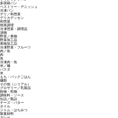
多国籍パン
ペストリー・デニッシュ
冷凍パン
デリ／和惣菜
デリカデッセン
和惣菜
簡単調理
冷凍惣菜・調理品
漬物
野菜／果物
野菜加工品
果物加工品
冷凍野菜・フルーツ
肉／魚
肉
魚
冷凍肉・魚
米／麺
パスタ
米
もち・パックごはん
麺類
その他（シリアル）
グロサリー／乳製品
粉物・乾物
調味料・ソース
缶詰／瓶詰
チーズ・バター
オイル
ジャム・はちみつ
製菓材料
カレー