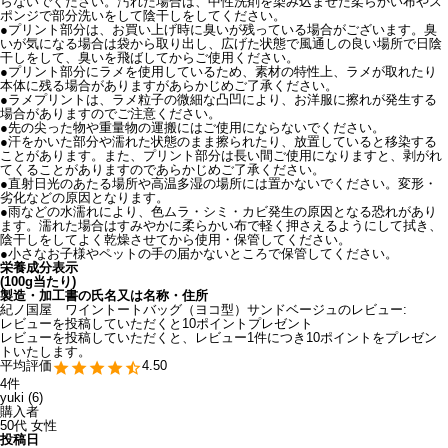
らないでください。汚れた場合は、中性洗剤を染み込ませた柔らかい布やス
ポンジで部分洗いをして陰干しをしてください。
●プリント部分は、お買い上げ時に臭いが残っている場合がございます。臭
いが気になる場合は袋から取り出し、広げた状態で風通しの良い場所で日陰
干しをして、臭いを飛ばしてからご使用ください。
●プリント部分にラメを使用しているため、素材の特性上、ラメが取れたり
本体に残る場合がありますがあらかじめご了承ください。
●ラメプリントは、ラメ粒子の微細な凸凹により、お洋服に擦れが発生する
場合がありますのでご注意ください。
●先の尖った物や重量物の運搬にはご使用にならないでください。
●汗をかいた部分や濡れた状態のまま擦られたり、放置していると移染する
ことがあります。また、プリント部分は長い間ご使用になりますと、剥がれ
てくることがありますのであらかじめご了承ください。
●直射日光のあたる場所や高温多湿の場所には置かないでください。変形・
劣化などの原因となります。
●雨などの水濡れにより、色ムラ・シミ・カビ発生の原因となる恐れがあり
ます。濡れた場合はすみやかに柔らかい布で軽く押さえるようにして拭き、
陰干しをしてよく乾燥させてから使用・保管してください。
●小さなお子様やペットの手の届かないところで保管してください。
栄養成分表示
(100g当たり)
製造・加工書の氏名又は名称・住所
紀ノ国屋 ワイントートバッグ（ヨコ型）サンドベージュのレビュー:
レビューを投稿していただくと10ポイントプレゼント
レビューを投稿していただくと、レビュー1件につき10ポイントをプレゼン
トいたします。
4.50
4
yuki
6
購入者
50代
女性
投稿日