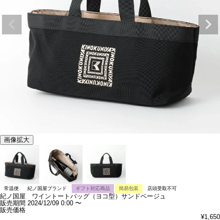
画像拡大
常温便
紀ノ国屋ブランド
ギフト対応商品
簡易包装
店頭受取不可
紀ノ国屋 ワイントートバッグ（ヨコ型）サンドベージュ
販売期間
2024/12/09 0:00
〜
販売価格
¥
1,650