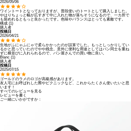
2026/05/06
ワイントートとなっておりますが、普段使いのトートとして購入しました。
やはりちょっと幅が広すぎて中に入れた物が落ちそうになるので、一カ所で
も留めれるともっと良かったです。色味やバランスはとっても素敵です。
構成
1
購入者
投稿日
2026/04/21
生地がふにゃふにゃで柔らかかったのが誤算でした。もっとしっかりしてい
るかと思っていたのでやや残念。意外に便利な用途としてはパン同士を重ね
ずに横並びに入れられるので、パン屋さんでの買い物に良い。
Blanc
1
購入者
投稿日
2025/07/15
ゴールドのラメのロゴが高級感があります。

友人宅にお呼ばれした際やピクニックなど、これからたくさん使いたいと思
います！
すべてのレビューを見る
レビューを書く
ご一緒にいかがですか：