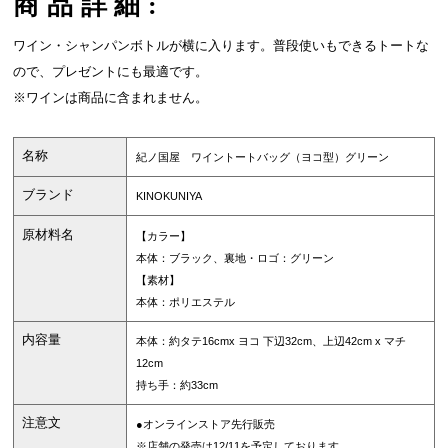
商品詳細:
ワイン・シャンパンボトルが横に入ります。普段使いもできるトートな
ので、プレゼントにも最適です。
※ワインは商品に含まれません。
名称
紀ノ国屋 ワイントートバッグ（ヨコ型）グリーン
ブランド
KINOKUNIYA
原材料名
【カラー】
本体：ブラック、裏地・ロゴ：グリーン
【素材】
本体：ポリエステル
内容量
本体：約タテ16cmx ヨコ 下辺32cm、上辺42cm x マチ
12cm
持ち手：約33cm
注意文
●オンラインストア先行販売
※店舗の発売は12/11を予定しております。