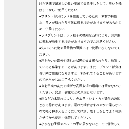
げた状態で風通しの良い場所で日陰干しをして、臭いを飛
ばしてからご使用ください。
●プリント部分にラメを使用しているため、素材の特性
上、ラメが取れたり本体に残る場合がありますがあらかじ
めご了承ください。
●ラメプリントは、ラメ粒子の微細な凸凹により、お洋服
に擦れが発生する場合がありますのでご注意ください。
●先の尖った物や重量物の運搬にはご使用にならないでく
ださい。
●汗をかいた部分や濡れた状態のまま擦られたり、放置し
ていると移染することがあります。また、プリント部分は
長い間ご使用になりますと、剥がれてくることがあります
のであらかじめご了承ください。
●直射日光のあたる場所や高温多湿の場所には置かないで
ください。変形・劣化などの原因となります。
●雨などの水濡れにより、色ムラ・シミ・カビ発生の原因
となる恐れがあります。濡れた場合はすみやかに柔らかい
布で軽く押さえるようにして拭き、陰干しをしてよく乾燥
させてから使用・保管してください。
●小さなお子様やペットの手の届かないところで保管して