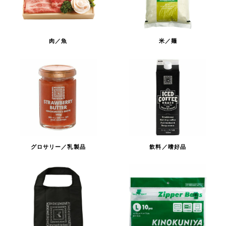
肉／魚
米／麺
グロサリー／乳製品
飲料／嗜好品