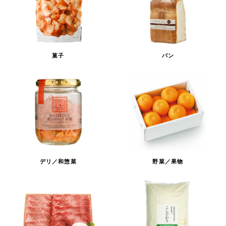
菓子
パン
デリ／和惣菜
野菜／果物