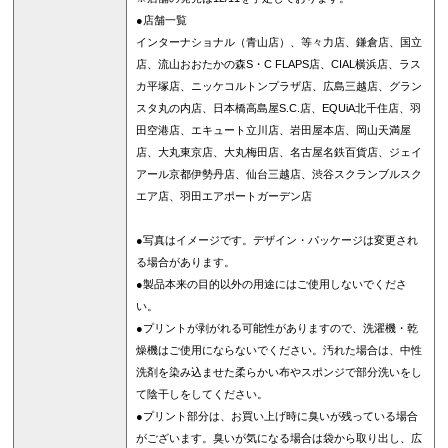
●店舗一覧
インターナショナル（青山店）、等々力店、鎌倉店、国立
店、流山おおたかの森S・C FLAPS店、CIAL横浜店、ラス
カ平塚店、ニッケコルトンプラザ店、広島三越店、グラン
スタ丸の内店、日本橋高島屋S.C.店、EQUiA北千住店、羽
田空港店、エキュート立川店、岩田屋本店、岡山天満屋
店、大丸東京店、大丸梅田店、名古屋名鉄百貨店、ジェイ
アール京都伊勢丹店、仙台三越店、渋谷スクランブルスク
エア店、羽田エアポートガーデン店
●写真はイメージです。デザイン・パッケージは変更され
る場合があります。
●製品本来の目的以外の用途にはご使用しないでくださ
い。
●プリントが剥がれる可能性がありますので、洗濯機・乾
燥機はご使用にならないでください。汚れた場合は、中性
洗剤を染み込ませた柔らかい布やスポンジで部分洗いをし
て陰干しをしてください。
●プリント部分は、お買い上げ時に臭いが残っている場合
がございます。臭いが気になる場合は袋から取り出し、広