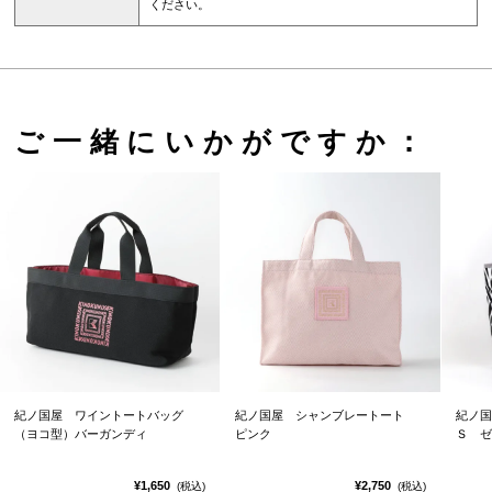
ください。
ご一緒にいかがですか：
紀ノ国屋 ワイントートバッグ
紀ノ国屋 シャンブレートート
紀ノ国
（ヨコ型）バーガンディ
ピンク
Ｓ ゼ
¥1,650
¥2,750
(税込)
(税込)