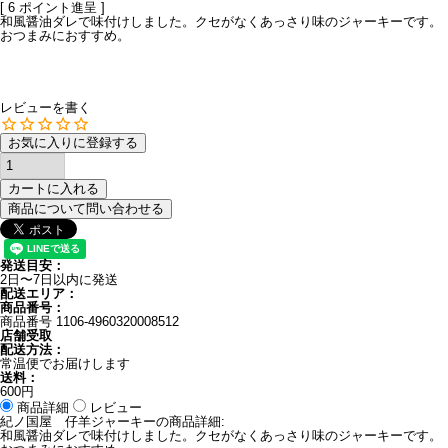
[
6
ポイント進呈 ]
和風醤油ダレで味付けしました。クセがなくあっさり味のジャーキーです。
おつまみにおすすめ。
レビューを書く
お気に入りに登録する
カートに入れる
商品について問い合わせる
発送目安：
2日〜7日以内に発送
配送エリア：
商品番号：
商品番号
1106-4960320008512
店舗受取
配送方法：
常温便でお届けします
送料：
600円
商品詳細
レビュー
紀ノ国屋 仔羊ジャーキーの商品詳細:
和風醤油ダレで味付けしました。クセがなくあっさり味のジャーキーです。