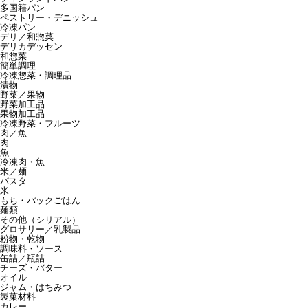
多国籍パン
ペストリー・デニッシュ
冷凍パン
デリ／和惣菜
デリカデッセン
和惣菜
簡単調理
冷凍惣菜・調理品
漬物
野菜／果物
野菜加工品
果物加工品
冷凍野菜・フルーツ
肉／魚
肉
魚
冷凍肉・魚
米／麺
パスタ
米
もち・パックごはん
麺類
その他（シリアル）
グロサリー／乳製品
粉物・乾物
調味料・ソース
缶詰／瓶詰
チーズ・バター
オイル
ジャム・はちみつ
製菓材料
カレー