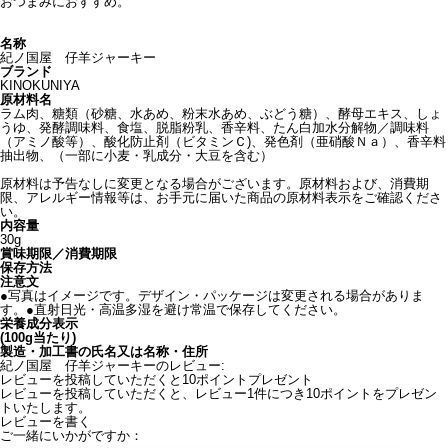
おつまみにおすすめ。
名称
紀ノ国屋 仔羊ジャーキー
ブランド
KINOKUNIYA
原材料名
ラム肉、糖類（砂糖、水あめ、粉末水あめ、ぶどう糖）、酵母エキス、しょ
うゆ、発酵調味料、食塩、脱脂粉乳、香辛料、たん白加水分解物／調味料
（アミノ酸等）、酸化防止剤（ビタミンＣ)、発色剤（亜硝酸Ｎａ）、香辛料
抽出物、（一部に小麦・乳成分・大豆を含む）
原材料は予告なしに変更となる場合がございます。原材料および、消費期
限、アレルギー情報等は、お手元に届いた商品の原材料表示をご確認くださ
い。
内容量
30g
賞味期限／消費期限
保存方法
注意文
●写真はイメージです。デザイン・パッケージは変更される場合がありま
す。●直射日光・高温多湿を避け常温で保存してください。
栄養成分表示
(100g当たり)
製造・加工書の氏名又は名称・住所
紀ノ国屋 仔羊ジャーキーのレビュー:
レビューを投稿していただくと10ポイントプレゼント
レビューを投稿していただくと、レビュー1件につき10ポイントをプレゼン
トいたします。
レビューを書く
ご一緒にいかがですか：