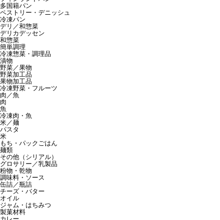
多国籍パン
ペストリー・デニッシュ
冷凍パン
デリ／和惣菜
デリカデッセン
和惣菜
簡単調理
冷凍惣菜・調理品
漬物
野菜／果物
野菜加工品
果物加工品
冷凍野菜・フルーツ
肉／魚
肉
魚
冷凍肉・魚
米／麺
パスタ
米
もち・パックごはん
麺類
その他（シリアル）
グロサリー／乳製品
粉物・乾物
調味料・ソース
缶詰／瓶詰
チーズ・バター
オイル
ジャム・はちみつ
製菓材料
カレー