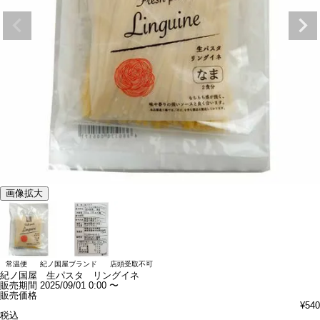
画像拡大
常温便
紀ノ国屋ブランド
店頭受取不可
紀ノ国屋 生パスタ リングイネ
販売期間
2025/09/01 0:00
〜
販売価格
¥
540
税込