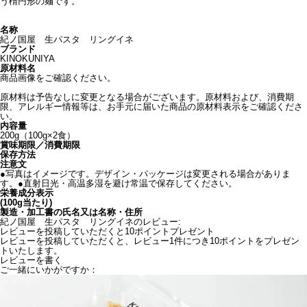
う楕円形の麺です。
名称
紀ノ国屋 生パスタ リングイネ
ブランド
KINOKUNIYA
原材料名
商品画像をご確認ください。
原材料は予告なしに変更となる場合がございます。原材料および、消費期
限、アレルギー情報等は、お手元に届いた商品の原材料表示をご確認くださ
い。
内容量
200g（100g×2食）
賞味期限／消費期限
保存方法
注意文
●写真はイメージです。デザイン・パッケージは変更される場合がありま
す。●直射日光・高温多湿を避け常温で保存してください。
栄養成分表示
(100g当たり)
製造・加工書の氏名又は名称・住所
紀ノ国屋 生パスタ リングイネのレビュー:
レビューを投稿していただくと10ポイントプレゼント
レビューを投稿していただくと、レビュー1件につき10ポイントをプレゼン
トいたします。
レビューを書く
ご一緒にいかがですか：