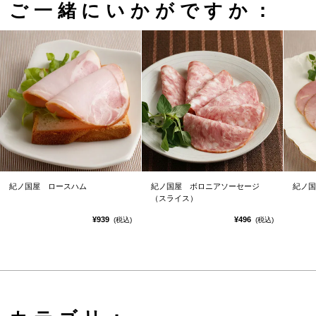
ご一緒にいかがですか：
紀ノ国屋 ロースハム
紀ノ国屋 ボロニアソーセージ
紀ノ国
（スライス）
¥939
¥496
(税込)
(税込)