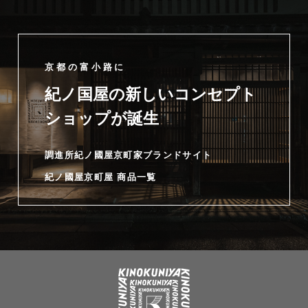
京都の富小路に
紀ノ国屋の新しいコンセプト
ショップが誕生
調進所紀ノ國屋京町家ブランドサイト
紀ノ國屋京町屋 商品一覧