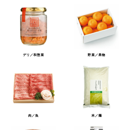
デリ／和惣菜
野菜／果物
肉／魚
米／麺