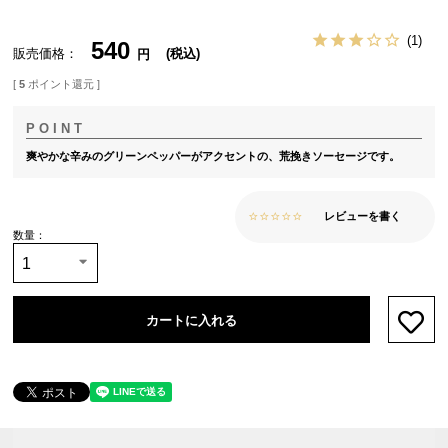
1
540
販売価格
税込
[
5
ポイント還元 ]
爽やかな辛みのグリーンペッパーがアクセントの、荒挽きソーセージです。
レビューを書く
カートに入れる
お気