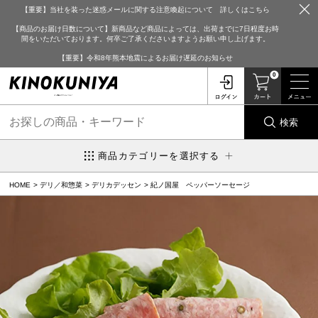
【重要】当社を装った迷惑メールに関する注意喚起について 詳しくはこちら
【商品のお届け日数について】新商品など商品によっては、出荷までに7日程度お時
間をいただいております。何卒ご了承くださいますようお願い申し上げます。
【重要】令和8年熊本地震によるお届け遅延のお知らせ
0
検索
商品カテゴリーを選択する
HOME
デリ／和惣菜
デリカデッセン
紀ノ国屋 ペッパーソーセージ