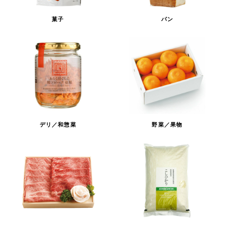
菓子
パン
デリ／和惣菜
野菜／果物