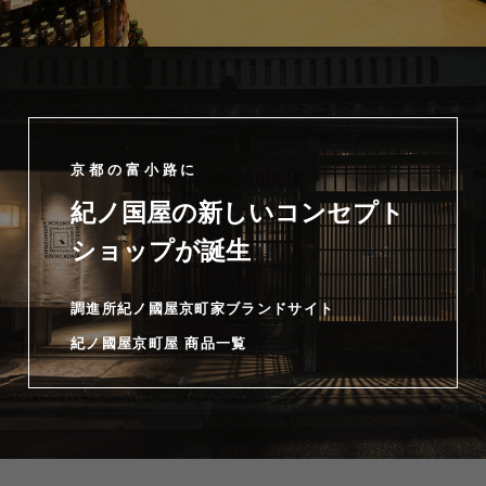
京都の富小路に
紀ノ国屋の新しいコンセプト
ショップが誕生
調進所紀ノ國屋京町家ブランドサイト
紀ノ國屋京町屋 商品一覧