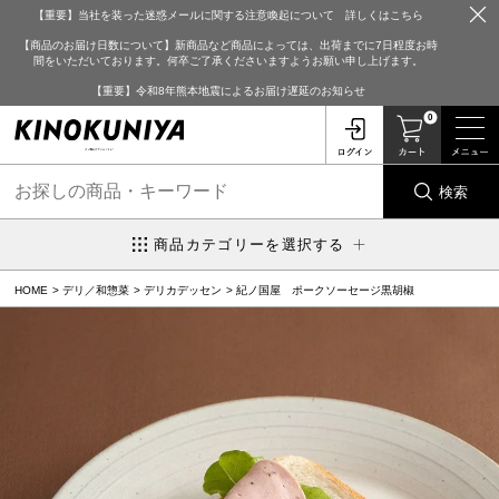
【重要】当社を装った迷惑メールに関する注意喚起について 詳しくはこちら
【商品のお届け日数について】新商品など商品によっては、出荷までに7日程度お時
間をいただいております。何卒ご了承くださいますようお願い申し上げます。
【重要】令和8年熊本地震によるお届け遅延のお知らせ
0
検索
商品カテゴリーを選択する
HOME
デリ／和惣菜
デリカデッセン
紀ノ国屋 ポークソーセージ黒胡椒