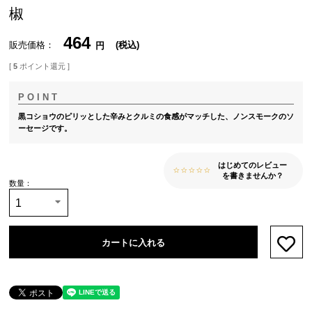
椒
464
販売価格
税込
[
5
ポイント還元 ]
黒コショウのピリッとした辛みとクルミの食感がマッチした、ノンスモークのソ
ーセージです。
はじめてのレビュー
を書きませんか？
カートに入れる
お気