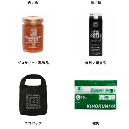
肉／魚
米／麺
グロサリー／乳製品
飲料／嗜好品
エコバッグ
雑貨