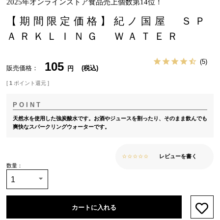
2025年オンラインストア食品売上個数第14位！
【期間限定価格】紀ノ国屋 ＳＰ
ＡＲＫＬＩＮＧ ＷＡＴＥＲ
5
105
販売価格
税込
[
1
ポイント還元 ]
天然水を使用した強炭酸水です。お酒やジュースを割ったり、そのまま飲んでも
爽快なスパークリングウォーターです。
レビューを書く
カートに入れる
お気