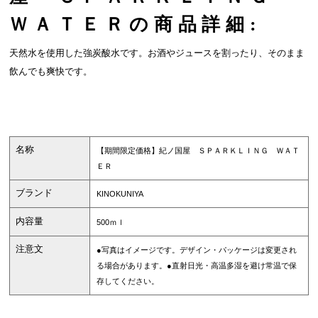
ＷＡＴＥＲの商品詳細:
天然水を使用した強炭酸水です。お酒やジュースを割ったり、そのまま
飲んでも爽快です。
名称
【期間限定価格】紀ノ国屋 ＳＰＡＲＫＬＩＮＧ ＷＡＴ
ＥＲ
ブランド
KINOKUNIYA
内容量
500ｍｌ
注意文
●写真はイメージです。デザイン・パッケージは変更され
る場合があります。●直射日光・高温多湿を避け常温で保
存してください。