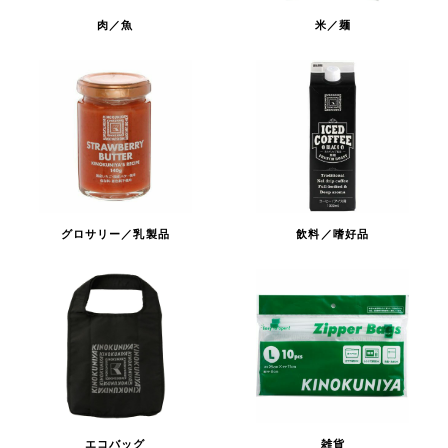
肉／魚
米／麺
グロサリー／乳製品
飲料／嗜好品
エコバッグ
雑貨