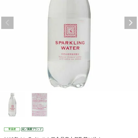
常温便
紀ノ国屋ブランド