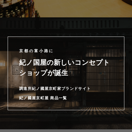
京都の富小路に
紀ノ国屋の新しいコンセプト
ショップが誕生
調進所紀ノ國屋京町家ブランドサイト
紀ノ國屋京町屋 商品一覧