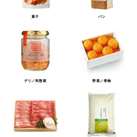
菓子
パン
デリ／和惣菜
野菜／果物