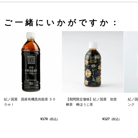
ご一緒にいかがですか：
紀ノ国屋 国産有機黒烏龍茶 ５０
【期間限定価格】紀ノ国屋 加賀
紀ノ国
０ｍｌ
棒茶 棒ほうじ茶
ンク
¥170
¥127
(税込)
(税込)