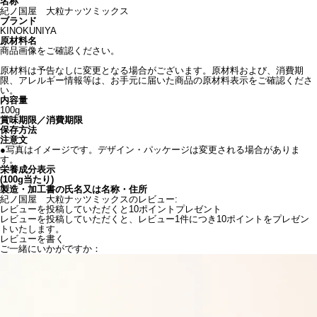
名称
紀ノ国屋 大粒ナッツミックス
ブランド
KINOKUNIYA
原材料名
商品画像をご確認ください。
原材料は予告なしに変更となる場合がございます。原材料および、消費期
限、アレルギー情報等は、お手元に届いた商品の原材料表示をご確認くださ
い。
内容量
100g
賞味期限／消費期限
保存方法
注意文
●写真はイメージです。デザイン・パッケージは変更される場合がありま
す。
栄養成分表示
(100g当たり)
製造・加工書の氏名又は名称・住所
紀ノ国屋 大粒ナッツミックスのレビュー:
レビューを投稿していただくと10ポイントプレゼント
レビューを投稿していただくと、レビュー1件につき10ポイントをプレゼン
トいたします。
レビューを書く
ご一緒にいかがですか：