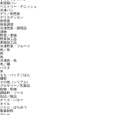
多国籍パン
ペストリー・デニッシュ
冷凍パン
デリ／和惣菜
デリカデッセン
和惣菜
簡単調理
冷凍惣菜・調理品
漬物
野菜／果物
野菜加工品
果物加工品
冷凍野菜・フルーツ
肉／魚
肉
魚
冷凍肉・魚
米／麺
パスタ
米
もち・パックごはん
麺類
その他（シリアル）
グロサリー／乳製品
粉物・乾物
調味料・ソース
缶詰／瓶詰
チーズ・バター
オイル
ジャム・はちみつ
製菓材料
カレー