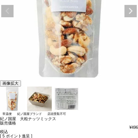
画像拡大
常温便
紀ノ国屋ブランド
店頭受取不可
紀ノ国屋 大粒ナッツミックス
販売価格
¥
496
税込
[
5
ポイント進呈 ]