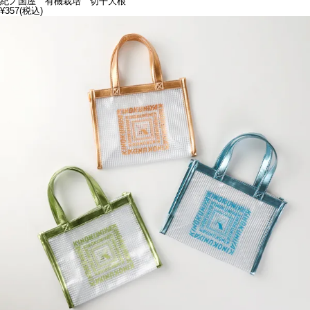
紀ノ国屋 有機栽培 切干大根
¥357
(税込)