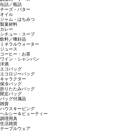
缶詰／瓶詰
チーズ・バター
オイル
ジャム・はちみつ
製菓材料
カレー
シチュー・スープ
飲料／嗜好品
ミネラルウォーター
ジュース
コーヒー・お茶
ワイン・シャンパン
洋酒
エコバッグ
エコロジーバッグ
キャラクター
保冷バッグ
折りたたみバッグ
限定バッグ
バッグ付属品
雑貨
ハウスキーピング
ヘルシー＆ビューティー
調理用具
生活雑貨
テーブルウェア