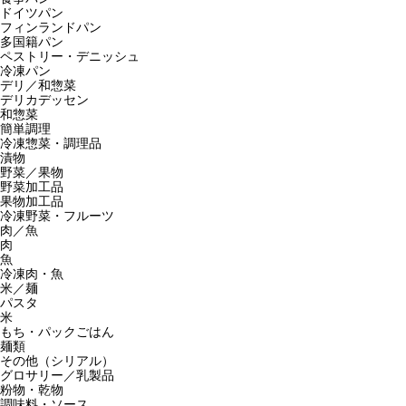
ドイツパン
フィンランドパン
多国籍パン
ペストリー・デニッシュ
冷凍パン
デリ／和惣菜
デリカデッセン
和惣菜
簡単調理
冷凍惣菜・調理品
漬物
野菜／果物
野菜加工品
果物加工品
冷凍野菜・フルーツ
肉／魚
肉
魚
冷凍肉・魚
米／麺
パスタ
米
もち・パックごはん
麺類
その他（シリアル）
グロサリー／乳製品
粉物・乾物
調味料・ソース