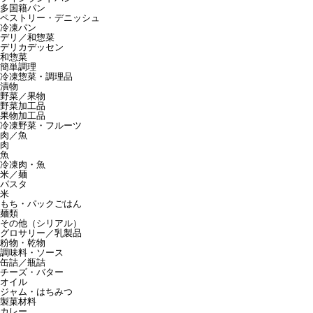
多国籍パン
ペストリー・デニッシュ
冷凍パン
デリ／和惣菜
デリカデッセン
和惣菜
簡単調理
冷凍惣菜・調理品
漬物
野菜／果物
野菜加工品
果物加工品
冷凍野菜・フルーツ
肉／魚
肉
魚
冷凍肉・魚
米／麺
パスタ
米
もち・パックごはん
麺類
その他（シリアル）
グロサリー／乳製品
粉物・乾物
調味料・ソース
缶詰／瓶詰
チーズ・バター
オイル
ジャム・はちみつ
製菓材料
カレー