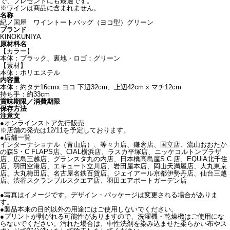
で、プレゼントにも最適です。
※ワインは商品に含まれません。
名称
紀ノ国屋 ワイントートバッグ（ヨコ型）グリーン
ブランド
KINOKUNIYA
原材料名
【カラー】
本体：ブラック、裏地・ロゴ：グリーン
【素材】
本体：ポリエステル
内容量
本体：約タテ16cmx ヨコ 下辺32cm、上辺42cm x マチ12cm
持ち手：約33cm
賞味期限／消費期限
保存方法
注意文
●オンラインストア先行販売
※店舗の発売は12/11を予定しております。
●店舗一覧
インターナショナル（青山店）、等々力店、鎌倉店、国立店、流山おおたか
の森S・C FLAPS店、CIAL横浜店、ラスカ平塚店、ニッケコルトンプラザ
店、広島三越店、グランスタ丸の内店、日本橋高島屋S.C.店、EQUiA北千住
店、羽田空港店、エキュート立川店、岩田屋本店、岡山天満屋店、大丸東京
店、大丸梅田店、名古屋名鉄百貨店、ジェイアール京都伊勢丹店、仙台三越
店、渋谷スクランブルスクエア店、羽田エアポートガーデン店
●写真はイメージです。デザイン・パッケージは変更される場合がありま
す。
●製品本来の目的以外の用途にはご使用しないでください。
●プリントが剥がれる可能性がありますので、洗濯機・乾燥機はご使用にな
らないでください。汚れた場合は、中性洗剤を染み込ませた柔らかい布やス