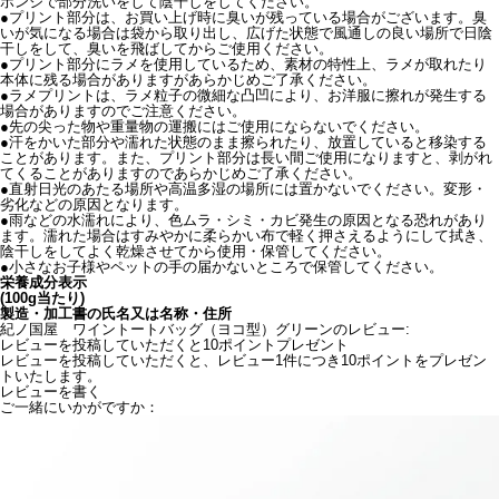
ポンジで部分洗いをして陰干しをしてください。
●プリント部分は、お買い上げ時に臭いが残っている場合がございます。臭
いが気になる場合は袋から取り出し、広げた状態で風通しの良い場所で日陰
干しをして、臭いを飛ばしてからご使用ください。
●プリント部分にラメを使用しているため、素材の特性上、ラメが取れたり
本体に残る場合がありますがあらかじめご了承ください。
●ラメプリントは、ラメ粒子の微細な凸凹により、お洋服に擦れが発生する
場合がありますのでご注意ください。
●先の尖った物や重量物の運搬にはご使用にならないでください。
●汗をかいた部分や濡れた状態のまま擦られたり、放置していると移染する
ことがあります。また、プリント部分は長い間ご使用になりますと、剥がれ
てくることがありますのであらかじめご了承ください。
●直射日光のあたる場所や高温多湿の場所には置かないでください。変形・
劣化などの原因となります。
●雨などの水濡れにより、色ムラ・シミ・カビ発生の原因となる恐れがあり
ます。濡れた場合はすみやかに柔らかい布で軽く押さえるようにして拭き、
陰干しをしてよく乾燥させてから使用・保管してください。
●小さなお子様やペットの手の届かないところで保管してください。
栄養成分表示
(100g当たり)
製造・加工書の氏名又は名称・住所
紀ノ国屋 ワイントートバッグ（ヨコ型）グリーンのレビュー:
レビューを投稿していただくと10ポイントプレゼント
レビューを投稿していただくと、レビュー1件につき10ポイントをプレゼン
トいたします。
レビューを書く
ご一緒にいかがですか：