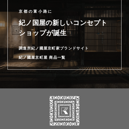
京都の富小路に
紀ノ国屋の新しいコンセプト
ショップが誕生
調進所紀ノ國屋京町家ブランドサイト
紀ノ國屋京町屋 商品一覧