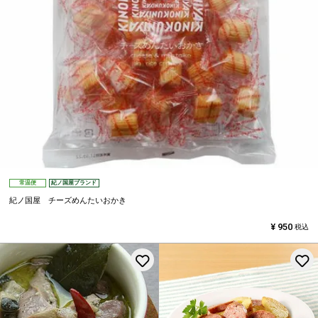
常温便
紀ノ国屋ブランド
紀ノ国屋 チーズめんたいおかき
¥
950
税込
お気に入りに登録する