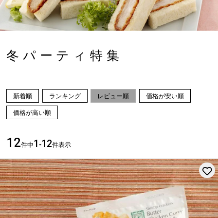
冬パーティ特集
新着順
ランキング
レビュー順
価格が安い順
価格が高い順
12
1
12
件中
-
件表示