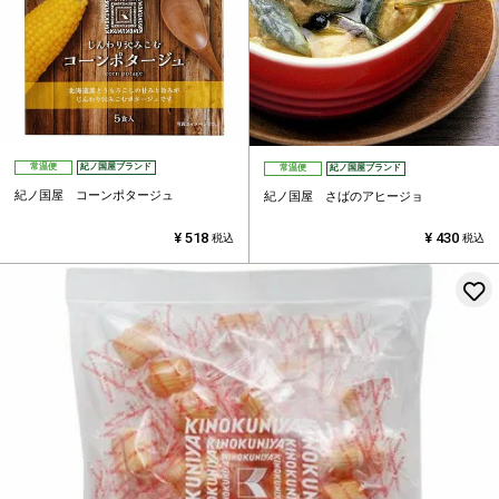
常温便
紀ノ国屋ブランド
常温便
紀ノ国屋ブランド
紀ノ国屋 コーンポタージュ
紀ノ国屋 さばのアヒージョ
¥
518
¥
430
税込
税込