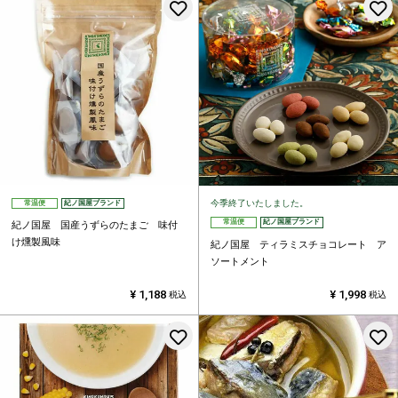
お気に入りに登録する
今季終了いたしました。
常温便
紀ノ国屋ブランド
常温便
紀ノ国屋ブランド
紀ノ国屋 国産うずらのたまご 味付
け燻製風味
紀ノ国屋 ティラミスチョコレート ア
ソートメント
¥
1,188
¥
1,998
税込
税込
お気に入りに登録する