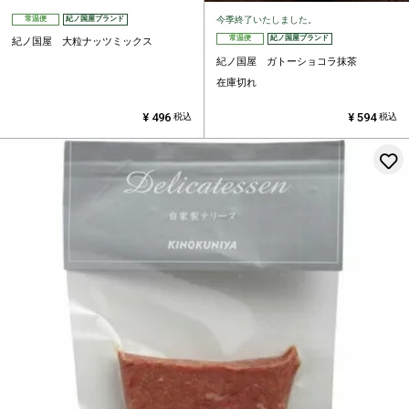
今季終了いたしました。
常温便
紀ノ国屋ブランド
常温便
紀ノ国屋ブランド
紀ノ国屋 大粒ナッツミックス
紀ノ国屋 ガトーショコラ抹茶
在庫切れ
¥
496
¥
594
税込
税込