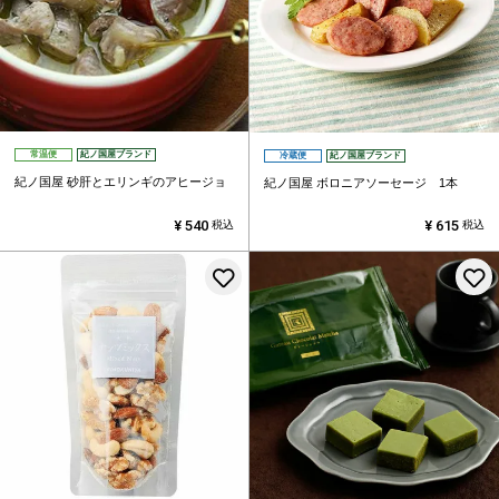
常温便
紀ノ国屋ブランド
冷蔵便
紀ノ国屋ブランド
紀ノ国屋 砂肝とエリンギのアヒージョ
紀ノ国屋 ボロニアソーセージ 1本
¥
540
¥
615
税込
税込
お気に入りに登録する