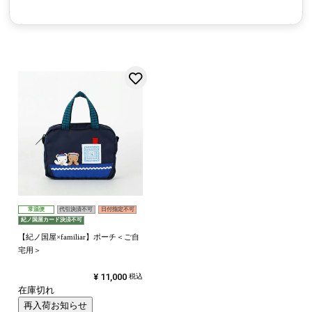
お気に入りに登録する
常温便
代引決済不可
日付指定不可
紀ノ国屋カード決済不可
【紀ノ国屋×familiar】ポーチ＜ご自
宅用＞
¥
11,000
税込
在庫切れ
再入荷お知らせ