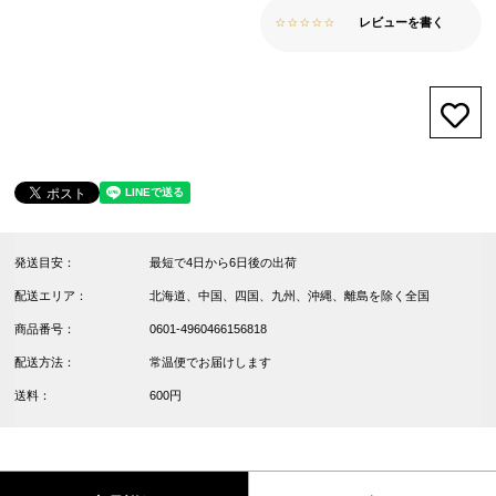
レビューを書く
お気
発送目安：
最短で4日から6日後の出荷
配送エリア：
北海道、中国、四国、九州、沖縄、離島を除く全国
商品番号：
0601-4960466156818
配送方法：
常温便でお届けします
送料：
600円