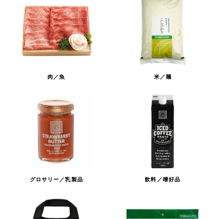
肉／魚
米／麺
グロサリー／乳製品
飲料／嗜好品