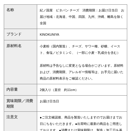
名称
紀ノ国屋 ピタパン チーズ 消費期限：お届け日当日 お
届け地域：北海道、中国、四国、九州、沖縄、離島を除く
全国
ブランド
KINOKUNIYA
原材料名
小麦粉（国内製造）、チーズ、サワー種、砂糖、イース
ト、食塩／ビタミンＣ、（一部に小麦・乳成分を含む）
原材料は予告なしに変更となる場合がございます。原材料
および、消費期限、アレルギー情報等は、お手元に届いた
商品の原材料表示をご確認ください。
内容量
2個入り（直径 約11cm）
賞味期限／消費
お届け日当日
期限
注意文
●ご注文確認後、商品を製造いたしますのでお届けまでお
日にちをいただきます。●出荷時に最新の商品をご用意し
ております。●消費または賞味期限は、製造・加工日を基