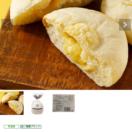
常温便
紀ノ国屋ブランド