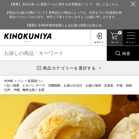
【重要】当社を装った迷惑メールに関する注意喚起について 詳しくはこちら
【商品のお届け日数について】新商品など商品によっては、出荷までに7日程度お時
間をいただいております。何卒ご了承くださいますようお願い申し上げます。
【重要】令和8年熊本地震によるお届け遅延のお知らせ
0
検索
商品カテゴリーを選択する
HOME
パン
多国籍パン
紀ノ国屋 ピタパン チーズ 消費期限：お届け日当日 お届け地域：北海道、中国、四国、
九州、沖縄、離島を除く全国