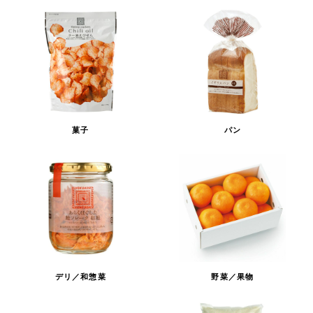
菓子
パン
デリ／和惣菜
野菜／果物