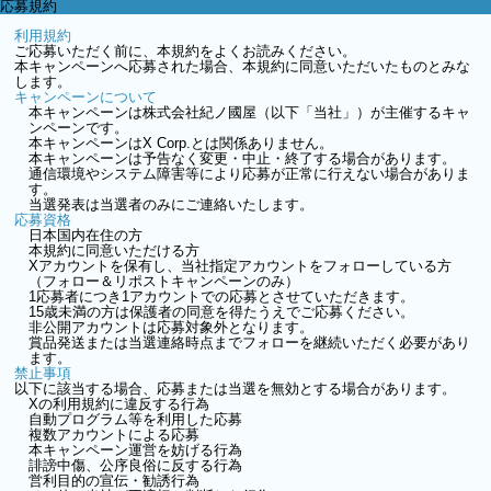
応募規約
利用規約
ご応募いただく前に、本規約をよくお読みください。
本キャンペーンへ応募された場合、本規約に同意いただいたものとみな
します。
キャンペーンについて
本キャンペーンは株式会社紀ノ國屋（以下「当社」）が主催するキャ
ンペーンです。
本キャンペーンはX Corp.とは関係ありません。
本キャンペーンは予告なく変更・中止・終了する場合があります。
通信環境やシステム障害等により応募が正常に行えない場合がありま
す。
当選発表は当選者のみにご連絡いたします。
応募資格
日本国内在住の方
本規約に同意いただける方
Xアカウントを保有し、当社指定アカウントをフォローしている方
（フォロー＆リポストキャンペーンのみ）
1応募者につき1アカウントでの応募とさせていただきます。
15歳未満の方は保護者の同意を得たうえでご応募ください。
非公開アカウントは応募対象外となります。
賞品発送または当選連絡時点までフォローを継続いただく必要があり
ます。
禁止事項
以下に該当する場合、応募または当選を無効とする場合があります。
Xの利用規約に違反する行為
自動プログラム等を利用した応募
複数アカウントによる応募
本キャンペーン運営を妨げる行為
誹謗中傷、公序良俗に反する行為
営利目的の宣伝・勧誘行為