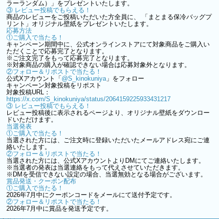
ラーランダム）」をプレゼントいたします。
③ レビュー投稿でもらえる！
商品のレビューをご投稿いただいた方全員に、 「まとまる保冷バッグプ
リント」オリジナル壁紙をプレゼントいたします。
応募方法
①ご購入で当たる！
キャンペーン期間中に、公式オンラインストアにて対象商品をご購入い
ただくことで応募完了となります。
※ご注文完了をもって応募完了となります。
※対象商品の購入が確認できない場合は応募対象外となります。
②フォロー＆リポストで当たる！
公式Xアカウント「
@S_kinokuniya
」をフォロー
キャンペーン対象投稿をリポスト
対象投稿URL：
https://x.com/S_kinokuniya/status/2064159225933431217
③ レビュー投稿でもらえる！
レビュー投稿後に表示されるページより、オリジナル壁紙をダウンロー
ドいただけます。
当選発表
①ご購入で当たる！
当選された方には、ご注文時に登録いただいたメールアドレス宛にご連
絡いたします。
②フォロー＆リポストで当たる！
当選された方には、公式XアカウントよりDMにてご連絡いたします。
※当選者の発表は当選連絡をもって代えさせていただきます。
※DMを受信できない設定の場合、当選無効となる場合がございます。
賞品発送・クーポン配布
①ご購入で当たる！
2026年7月中にクーポンコードをメールにて送付予定です。
②フォロー＆リポストで当たる！
2026年7月中に賞品を発送予定です。