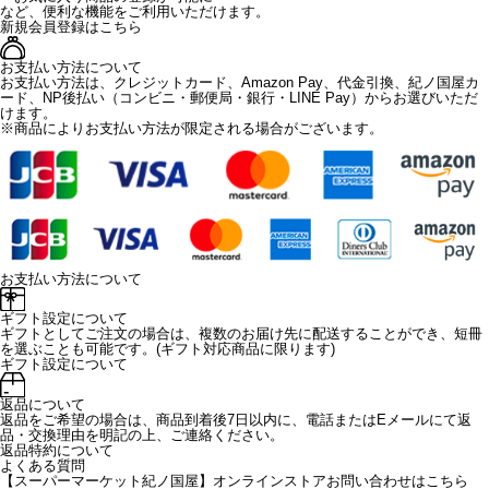
など、便利な機能をご利用いただけます。
新規会員登録はこちら
お支払い方法について
お支払い方法は、クレジットカード、Amazon Pay、代金引換、紀ノ国屋カ
ード、NP後払い（コンビニ・郵便局・銀行・LINE Pay）からお選びいただ
けます。
※商品によりお支払い方法が限定される場合がございます。
お支払い方法について
ギフト設定について
ギフトとしてご注文の場合は、複数のお届け先に配送することができ、短冊
を選ぶことも可能です。(ギフト対応商品に限ります)
ギフト設定について
返品について
返品をご希望の場合は、商品到着後7日以内に、電話またはEメールにて返
品・交換理由を明記の上、ご連絡ください。
返品特約について
よくある質問
【スーパーマーケット紀ノ国屋】オンラインストアお問い合わせはこちら