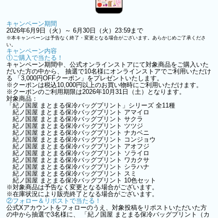
キャンペーン期間
2026年6月9日（火）～ 6月30日（火）23:59まで
※本キャンペーンは予告なく終了・変更となる場合がございます。あらかじめご了承くださ
い。
キャンペーン内容
①ご購入で当たる！
キャンペーン期間中、公式オンラインストアにて対象商品をご購入いた
だいた方の中から、 抽選で10名様にオンラインストアでご利用いただけ
る 「3,000円OFFクーポン」をプレゼントいたします。
※クーポンは税込10,000円以上のお買い物時にご利用いただけます。
※クーポンのご利用期限は2026年10月31日（土）となります。
対象商品：
「紀ノ国屋 まとまる保冷バッグプリント」シリーズ 全11種
紀ノ国屋 まとまる保冷バッグプリント アマイロ
紀ノ国屋 まとまる保冷バッグプリント サクラ
紀ノ国屋 まとまる保冷バッグプリント ツツジ
紀ノ国屋 まとまる保冷バッグプリント ナカベニ
紀ノ国屋 まとまる保冷バッグプリント コンジョウ
紀ノ国屋 まとまる保冷バッグプリント アオフジ
紀ノ国屋 まとまる保冷バッグプリント ソライロ
紀ノ国屋 まとまる保冷バッグプリント ワカクサ
紀ノ国屋 まとまる保冷バッグプリント シラハナ
紀ノ国屋 まとまる保冷バッグプリント スミ
紀ノ国屋 まとまる保冷バッグプリント 10色セット
※対象商品は予告なく変更となる場合がございます。
※在庫状況により販売終了となる場合がございます。
②フォロー＆リポストで当たる！
公式Xアカウントをフォローのうえ、対象投稿をリポストいただいた方
の中から抽選で3名様に、 「紀ノ国屋 まとまる保冷バッグプリント（カ