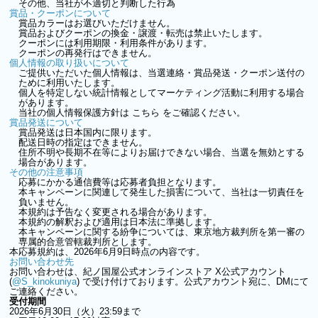
その他、当社が不適切と判断した行為
賞品・クーポンについて
賞品カラーはお選びいただけません。
賞品およびクーポンの換金・譲渡・転売は禁止いたします。
クーポンには利用期限・利用条件があります。
クーポンの再発行はできません。
個人情報の取り扱いについて
ご提供いただいた個人情報は、当選連絡・賞品発送・クーポン送付の
ために利用いたします。
個人を特定しない統計情報としてマーケティング活動に利用する場合
があります。
当社の個人情報保護方針は
こちら
をご確認ください。
賞品発送について
賞品発送は日本国内に限ります。
配送日時の指定はできません。
住所不明や長期不在等によりお届けできない場合、当選を無効とする
場合があります。
その他の注意事項
応募にかかる通信費等は応募者負担となります。
本キャンペーンに関連して発生した損害について、当社は一切責任を
負いません。
本規約は予告なく変更される場合があります。
本規約の解釈および適用は日本法に準拠します。
本キャンペーンに関する紛争については、東京地方裁判所を第一審の
専属的合意管轄裁判所とします。
本応募規約は、2026年6月9日時点の内容です。
お問い合わせ先
お問い合わせは、紀ノ国屋公式オンラインストア X公式アカウント
(
@S_kinokuniya
) で受け付けております。公式アカウント宛に、DMにて
ご連絡ください。
受付期間
2026年6月30日（火）23:59まで