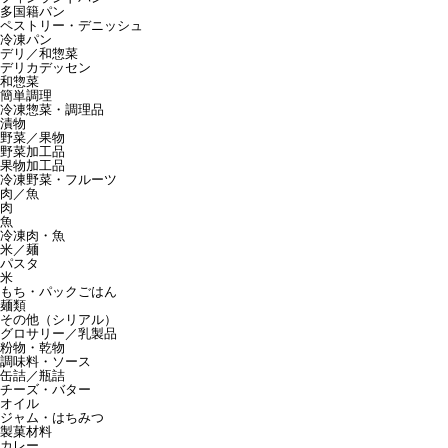
多国籍パン
ペストリー・デニッシュ
冷凍パン
デリ／和惣菜
デリカデッセン
和惣菜
簡単調理
冷凍惣菜・調理品
漬物
野菜／果物
野菜加工品
果物加工品
冷凍野菜・フルーツ
肉／魚
肉
魚
冷凍肉・魚
米／麺
パスタ
米
もち・パックごはん
麺類
その他（シリアル）
グロサリー／乳製品
粉物・乾物
調味料・ソース
缶詰／瓶詰
チーズ・バター
オイル
ジャム・はちみつ
製菓材料
カレー