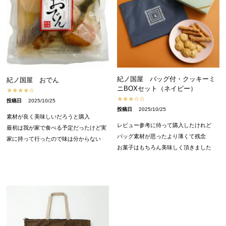
紀ノ国屋 バッグ付・クッキーミ
紀ノ国屋 おでん
ニBOXセット（ネイビー）
投稿日
2025/10/25
投稿日
2025/10/25
素材が良く美味しいだろうと購入

レビュー参考に待って購入したけれど

最初は我が家で食べる予定だったけど実
バッグ素材が思ったより薄くて残念

家に持って行ったので味は分からない
お菓子はもちろん美味しく頂きました