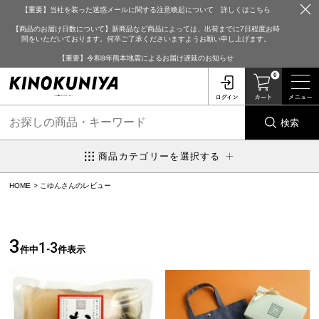
【重要】当社を装った迷惑メールに関する注意喚起について 詳しくはこちら
【商品のお届け日数について】新商品など商品によっては、出荷までに7日程度お時
間をいただいております。何卒ご了承くださいますようお願い申し上げます。
【重要】令和8年熊本地震によるお届け遅延のお知らせ
0
検索
商品カテゴリーを選択する
HOME
こゆんさんのレビュー
3
1
3
件中
-
件表示