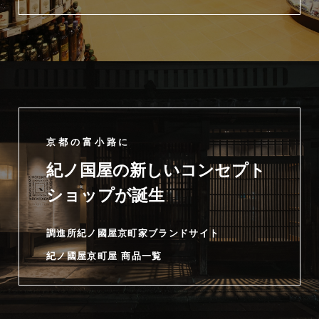
京都の富小路に
紀ノ国屋の新しいコンセプト
ショップが誕生
調進所紀ノ國屋京町家ブランドサイト
紀ノ國屋京町屋 商品一覧