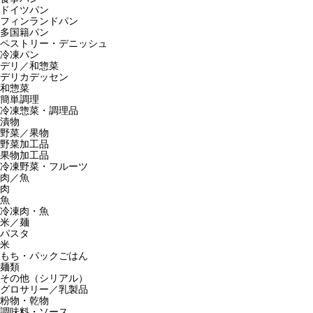
ドイツパン
フィンランドパン
多国籍パン
ペストリー・デニッシュ
冷凍パン
デリ／和惣菜
デリカデッセン
和惣菜
簡単調理
冷凍惣菜・調理品
漬物
野菜／果物
野菜加工品
果物加工品
冷凍野菜・フルーツ
肉／魚
肉
魚
冷凍肉・魚
米／麺
パスタ
米
もち・パックごはん
麺類
その他（シリアル）
グロサリー／乳製品
粉物・乾物
調味料・ソース