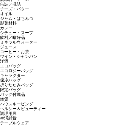
缶詰／瓶詰
チーズ・バター
オイル
ジャム・はちみつ
製菓材料
カレー
シチュー・スープ
飲料／嗜好品
ミネラルウォーター
ジュース
コーヒー・お茶
ワイン・シャンパン
洋酒
エコバッグ
エコロジーバッグ
キャラクター
保冷バッグ
折りたたみバッグ
限定バッグ
バッグ付属品
雑貨
ハウスキーピング
ヘルシー＆ビューティー
調理用具
生活雑貨
テーブルウェア