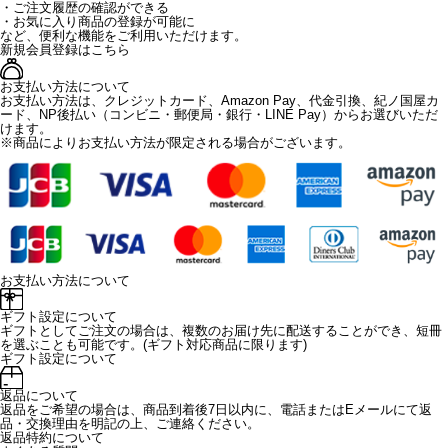
・ご注文履歴の確認ができる
・お気に入り商品の登録が可能に
など、便利な機能をご利用いただけます。
新規会員登録はこちら
お支払い方法について
お支払い方法は、クレジットカード、Amazon Pay、代金引換、紀ノ国屋カ
ード、NP後払い（コンビニ・郵便局・銀行・LINE Pay）からお選びいただ
けます。
※商品によりお支払い方法が限定される場合がございます。
お支払い方法について
ギフト設定について
ギフトとしてご注文の場合は、複数のお届け先に配送することができ、短冊
を選ぶことも可能です。(ギフト対応商品に限ります)
ギフト設定について
返品について
返品をご希望の場合は、商品到着後7日以内に、電話またはEメールにて返
品・交換理由を明記の上、ご連絡ください。
返品特約について