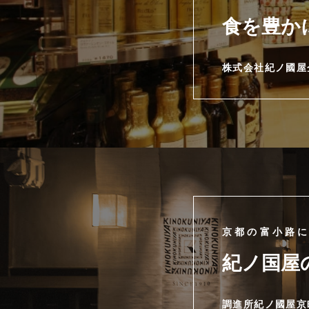
食を豊か
株式会社紀ノ國屋
京都の富小路
紀ノ国屋
調進所紀ノ國屋京