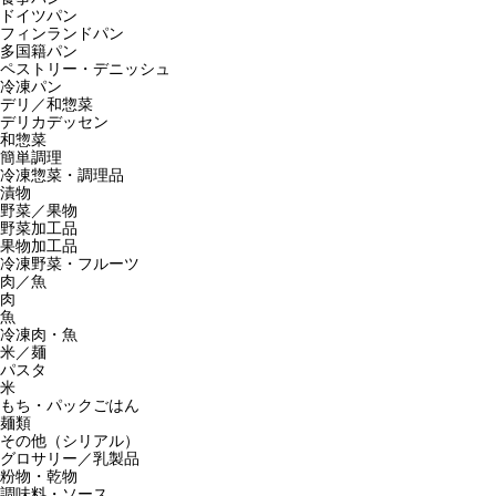
ドイツパン
フィンランドパン
多国籍パン
ペストリー・デニッシュ
冷凍パン
デリ／和惣菜
デリカデッセン
和惣菜
簡単調理
冷凍惣菜・調理品
漬物
野菜／果物
野菜加工品
果物加工品
冷凍野菜・フルーツ
肉／魚
肉
魚
冷凍肉・魚
米／麺
パスタ
米
もち・パックごはん
麺類
その他（シリアル）
グロサリー／乳製品
粉物・乾物
調味料・ソース