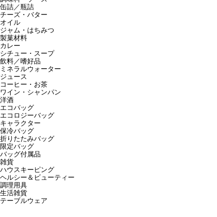
缶詰／瓶詰
チーズ・バター
オイル
ジャム・はちみつ
製菓材料
カレー
シチュー・スープ
飲料／嗜好品
ミネラルウォーター
ジュース
コーヒー・お茶
ワイン・シャンパン
洋酒
エコバッグ
エコロジーバッグ
キャラクター
保冷バッグ
折りたたみバッグ
限定バッグ
バッグ付属品
雑貨
ハウスキーピング
ヘルシー＆ビューティー
調理用具
生活雑貨
テーブルウェア