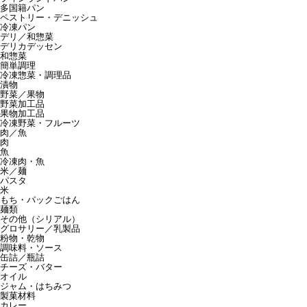
多国籍パン
ペストリー・デニッシュ
冷凍パン
デリ／和惣菜
デリカデッセン
和惣菜
簡単調理
冷凍惣菜・調理品
漬物
野菜／果物
野菜加工品
果物加工品
冷凍野菜・フルーツ
肉／魚
肉
魚
冷凍肉・魚
米／麺
パスタ
米
もち・パックごはん
麺類
その他（シリアル）
グロサリー／乳製品
粉物・乾物
調味料・ソース
缶詰／瓶詰
チーズ・バター
オイル
ジャム・はちみつ
製菓材料
カレー