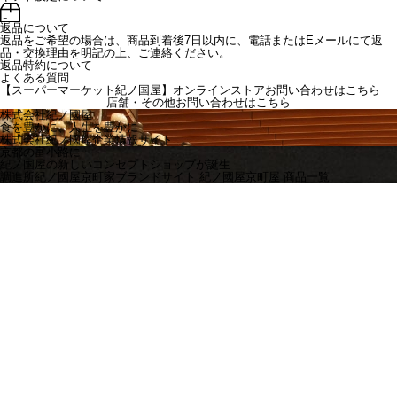
返品について
返品をご希望の場合は、商品到着後7日以内に、電話またはEメールにて返
品・交換理由を明記の上、ご連絡ください。
返品特約について
よくある質問
【スーパーマーケット紀ノ国屋】オンラインストアお問い合わせはこちら
店舗・その他お問い合わせは
こちら
株式会社紀ノ國屋
食を豊かに、人生を豊かに
株式会社紀ノ國屋企業情報サイト
京都の富小路に
紀ノ国屋の新しいコンセプトショップが誕生
調進所紀ノ國屋京町家ブランドサイト
紀ノ國屋京町屋 商品一覧