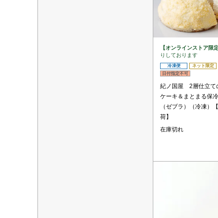
【オンラインストア限
りしております
冷凍便
ネット限定
日付指定不可
紀ノ国屋 2層仕立て
ケーキ＆まとまる保冷
（ゼブラ）（冷凍）【
荷】
在庫切れ