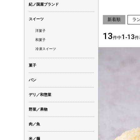
紀ノ国屋ブランド
スイーツ
新着順
ラ
洋菓子
13
1
13
件中
-
件
和菓子
冷凍スイーツ
菓子
パン
デリ／和惣菜
野菜／果物
肉／魚
米／麺