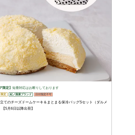
ア限定】
短冊対応はお断りしております
登録する
ト限定
紀ノ国屋ブランド
日付指定不可
仕立てのチーズドームケーキ＆まとまる保冷バッグSセット（ダルメ
）【5月6日以降出荷】