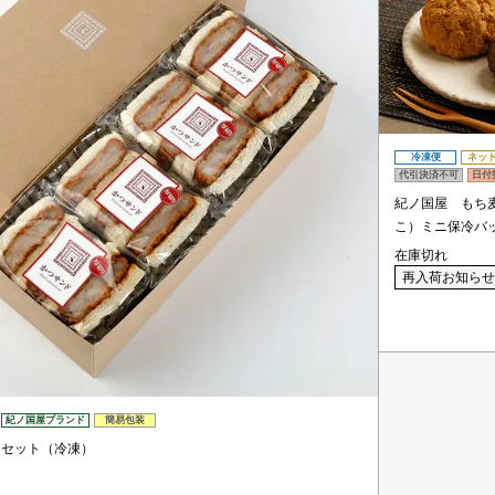
冷凍便
ネッ
代引決済不可
日付
紀ノ国屋 もち
こ）ミニ保冷バ
在庫切れ
再入荷お知らせ
紀ノ国屋ブランド
簡易包装
ドセット（冷凍）