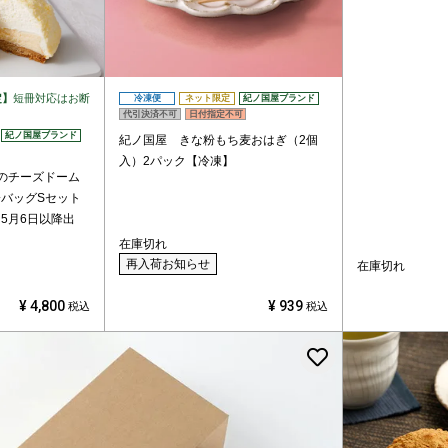
定】
短冊対応はお断
冷凍便
ネット限定
紀ノ国屋ブランド
代引決済不可
日付指定不可
紀ノ国屋ブランド
紀ノ国屋 きな粉もち麦おはぎ（2個
入）2パック【冷凍】
のチーズドーム
バッグSセット
5月6日以降出
在庫切れ
再入荷お知らせ
在庫切れ
¥
4,800
¥
939
税込
税込
お気に入りに