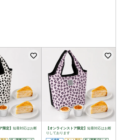
登録する
お気に入りに登録する
お気に入
ア限定】
短冊対応はお断
【オンラインストア限定】
短冊対応はお断
りしております