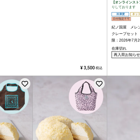
【オンラインスト
りしております
冷凍便
ネッ
日付指定不可
紀ノ国屋 メレ
クレープセット
限：2026年7月
在庫切れ
再入荷お知らせ
¥
3,500
税込
お気に入りに登録する
お気に入りに