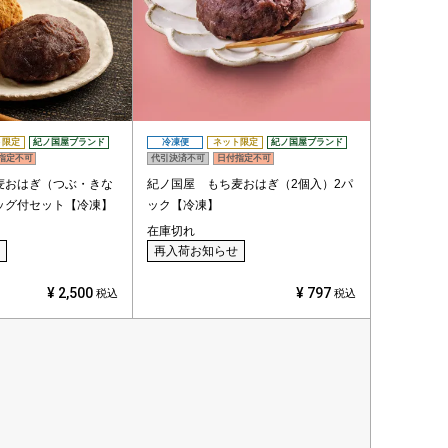
ト限定
紀ノ国屋ブランド
冷凍便
ネット限定
紀ノ国屋ブランド
指定不可
代引決済不可
日付指定不可
麦おはぎ（つぶ・きな
紀ノ国屋 もち麦おはぎ（2個入）2パ
ッグ付セット【冷凍】
ック【冷凍】
在庫切れ
再入荷お知らせ
¥
2,500
¥
797
税込
税込