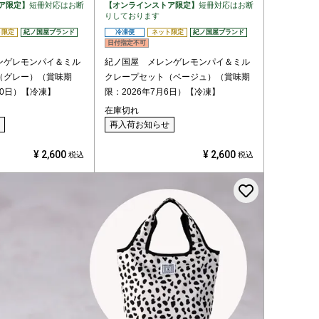
ア限定】
短冊対応はお断
【オンラインストア限定】
短冊対応はお断
りしております
ト限定
紀ノ国屋ブランド
冷凍便
ネット限定
紀ノ国屋ブランド
日付指定不可
ンゲレモンパイ＆ミル
紀ノ国屋 メレンゲレモンパイ＆ミル
（グレー）（賞味期
クレープセット（ベージュ）（賞味期
20日）【冷凍】
限：2026年7月6日）【冷凍】
在庫切れ
再入荷お知らせ
¥
2,600
¥
2,600
税込
税込
登録する
お気に入