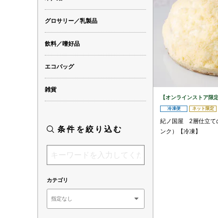
グロサリー／乳製品
飲料／嗜好品
エコバッグ
雑貨
【オンラインストア限
冷凍便
ネット限定
紀ノ国屋 2層仕立て
条件を絞り込む
ンク）【冷凍】
カテゴリ