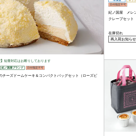
冷凍便
ネッ
日付指定不可
紀ノ国屋 メレ
クレープセット
在庫切れ
再入荷お知らせ
定】
短冊対応はお断りしております
紀ノ国屋ブランド
日付指定不可
のチーズドームケーキ＆コンパクトバッグセット（ローズピ