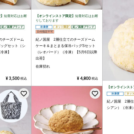
定】
短冊対応はお断
【オンラインストア限定】
短冊対応はお断
りしております
紀ノ国屋ブランド
冷凍便
ネット限定
紀ノ国屋ブランド
日付指定不可
のチーズドーム
紀ノ国屋 2層仕立てのチーズドーム
バッグセット（シ
ケーキ＆まとまる保冷バッグSセット
【冷凍】
（レオパード）（冷凍）【5月6日以降
出荷】
在庫切れ
¥
3,500
¥
4,800
税込
税込
【オンラインスト
お気に入りに登録する
お気に入りに
冷凍便
ネッ
紀ノ国屋 2層
シアン）（冷凍