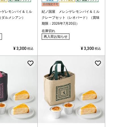
ト限定
紀ノ国屋ブランド
冷凍便
ネット限定
紀ノ国屋ブランド
日付指定不可
ンゲレモンパイ＆ミル
紀ノ国屋 メレンゲレモンパイ＆ミル
（ダルメシアン）
クレープセット（レオパード）（賞味
期限：2026年7月20日）
在庫切れ
再入荷お知らせ
¥
3,300
¥
3,300
税込
税込
お気に入りに登録する
お気に入