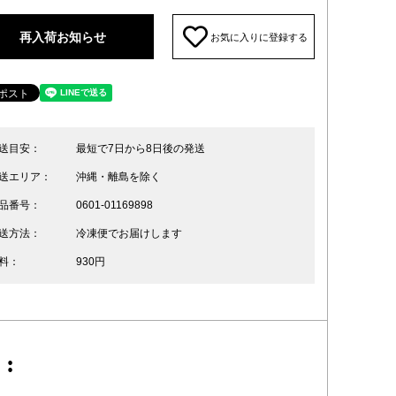
再入荷お知らせ
お気に入りに登録する
送目安：
最短で7日から8日後の発送
送エリア：
沖縄・離島を除く
品番号：
0601-01169898
送方法：
冷凍便でお届けします
料：
930円
: