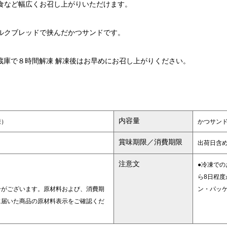
食など幅広くお召し上がりいただけます。
ルクブレッドで挟んだかつサンドです。
蔵庫で８時間解凍 解凍後はお早めにお召し上がりください。
内容量
凍）
かつサンド
賞味期限／消費期限
出荷日含め
注意文
●冷凍での
ら8日程
合がございます。原材料および、消費期
ン・パッ
に届いた商品の原材料表示をご確認くだ