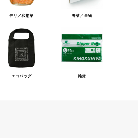
デリ／和惣菜
野菜／果物
エコバッグ
雑貨