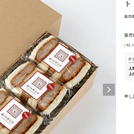
ト
販売
販売
[
42
人
上
申し