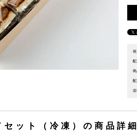
発
配
商
配
送
ドセット（冷凍）の商品詳細