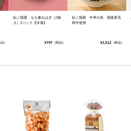
紀ノ国屋 もち麦おはぎ（2個
紀ノ国屋 牛丼の具 国産黒毛
入）2パック【冷凍】
和牛使用
¥797
¥1,512
税込)
(税込)
(税込)