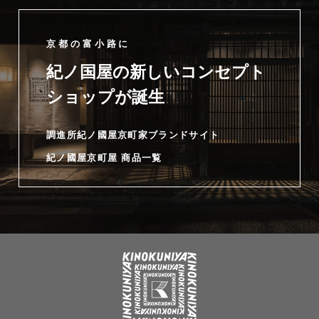
京都の富小路に
紀ノ国屋の新しいコンセプト
ショップが誕生
調進所紀ノ國屋京町家ブランドサイト
紀ノ國屋京町屋 商品一覧