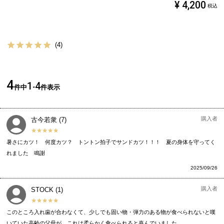
¥
4,200
税込
4
4
1
4
件中
-
件表示
購入者
古今若衆
7
暑さにカツ！　何度カツ？　トントン拍子でサンドカツ！！！　夏の身体を守ってく
2025/09/26
購入者
STOCK
1
このところ入れ歯が合わなくて、少しでも固い物・弾力のある物が食べられないと嘆
いていた高齢の父母が、これは柔らかく食べられると喜んでいました。
