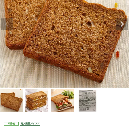
常温便
紀ノ国屋ブランド