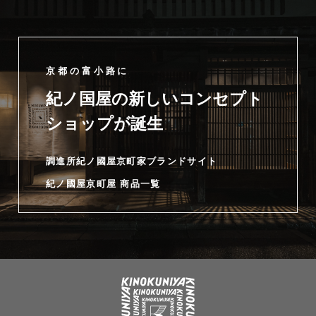
京都の富小路に
紀ノ国屋の新しいコンセプト
ショップが誕生
調進所紀ノ國屋京町家ブランドサイト
紀ノ國屋京町屋 商品一覧