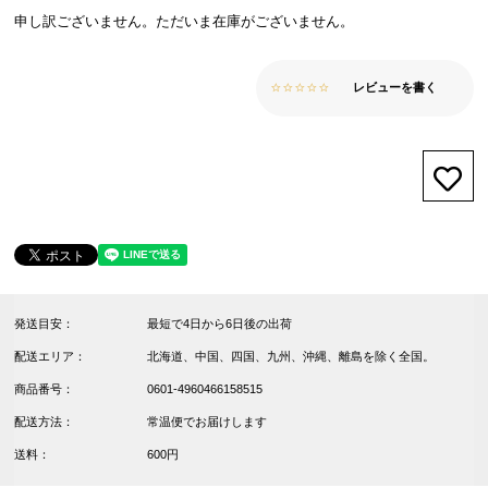
申し訳ございません。ただいま在庫がございません。
レビューを書く
お気
発送目安：
最短で4日から6日後の出荷
配送エリア：
北海道、中国、四国、九州、沖縄、離島を除く全国。
商品番号：
0601-4960466158515
配送方法：
常温便でお届けします
送料：
600円