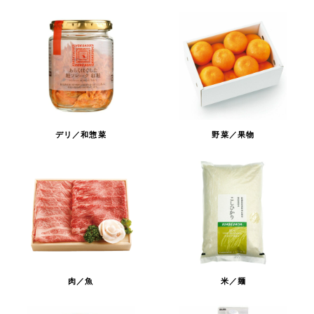
デリ／和惣菜
野菜／果物
肉／魚
米／麺