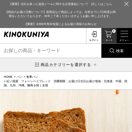
【重要】当社を装った迷惑メールに関する注意喚起について 詳しくはこちら
【商品のお届け日数について】新商品など商品によっては、出荷までに7日程度お時
間をいただいております。何卒ご了承くださいますようお願い申し上げます。
【重要】令和8年熊本地震によるお届け遅延のお知らせ
0
検索
商品カテゴリーを選択する
HOME
パン
食事パン
紀ノ国屋 フォーシードブレッド 消費期限：お届け日当日お届け地域：北海道、中国、四
国、九州、沖縄、離島を除く全国