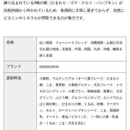
練り込まれている4種の種（ひまわり・ゴマ・クルミ・パンプキン）が
比較的細かく砕かれているため、食感的に主張し過ぎておらず、自然に
ビタミンやミネラルが摂取できるのが魅力です。
名称
紀ノ国屋 フォーシードブレッド 消費期限：お届け日当
日お届け地域：北海道、中国、四国、九州、沖縄、離島を
除く全国
ブランド
KINOKUNIYA
原材料名
小麦粉、マルチシリアル（オーツ麦フレーク、ひまわり
種、ごま、麦芽粉、小麦粉グルテン、大豆フレーク、トウ
モロコシグリッツ、小麦ブラン、植物油脂、亜麻仁、大豆
グリッツ、ぶどう糖、グルコースシロップ、エンドウたん
ぱく抽出物）、ひまわりの種、くるみ、砂糖、マーガリ
ン、モルト、ローストパンプキンシード、ごま、脱脂粉
乳、イースト、食塩／ビタミンC、（一部に小麦・乳成
分・くるみ・ごま・大豆を含む）