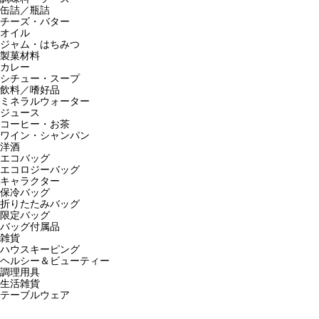
缶詰／瓶詰
チーズ・バター
オイル
ジャム・はちみつ
製菓材料
カレー
シチュー・スープ
飲料／嗜好品
ミネラルウォーター
ジュース
コーヒー・お茶
ワイン・シャンパン
洋酒
エコバッグ
エコロジーバッグ
キャラクター
保冷バッグ
折りたたみバッグ
限定バッグ
バッグ付属品
雑貨
ハウスキーピング
ヘルシー＆ビューティー
調理用具
生活雑貨
テーブルウェア