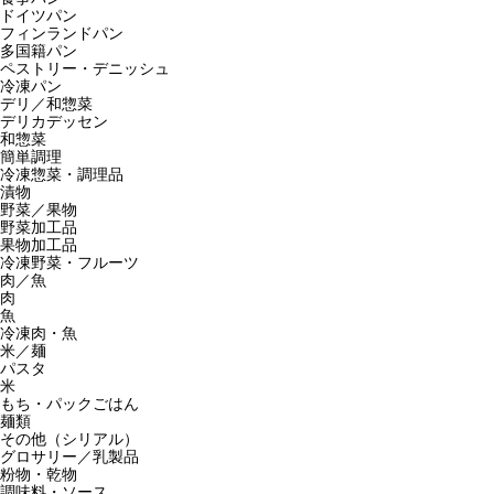
ドイツパン
フィンランドパン
多国籍パン
ペストリー・デニッシュ
冷凍パン
デリ／和惣菜
デリカデッセン
和惣菜
簡単調理
冷凍惣菜・調理品
漬物
野菜／果物
野菜加工品
果物加工品
冷凍野菜・フルーツ
肉／魚
肉
魚
冷凍肉・魚
米／麺
パスタ
米
もち・パックごはん
麺類
その他（シリアル）
グロサリー／乳製品
粉物・乾物
調味料・ソース