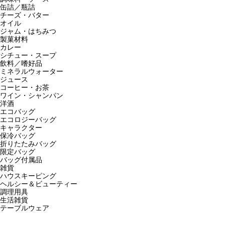
缶詰／瓶詰
チーズ・バター
オイル
ジャム・はちみつ
製菓材料
カレー
シチュー・スープ
飲料／嗜好品
ミネラルウォーター
ジュース
コーヒー・お茶
ワイン・シャンパン
洋酒
エコバッグ
エコロジーバッグ
キャラクター
保冷バッグ
折りたたみバッグ
限定バッグ
バッグ付属品
雑貨
ハウスキーピング
ヘルシー＆ビューティー
調理用具
生活雑貨
テーブルウェア