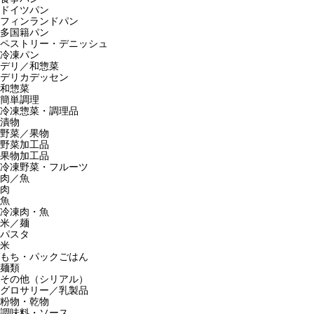
ドイツパン
フィンランドパン
多国籍パン
ペストリー・デニッシュ
冷凍パン
デリ／和惣菜
デリカデッセン
和惣菜
簡単調理
冷凍惣菜・調理品
漬物
野菜／果物
野菜加工品
果物加工品
冷凍野菜・フルーツ
肉／魚
肉
魚
冷凍肉・魚
米／麺
パスタ
米
もち・パックごはん
麺類
その他（シリアル）
グロサリー／乳製品
粉物・乾物
調味料・ソース