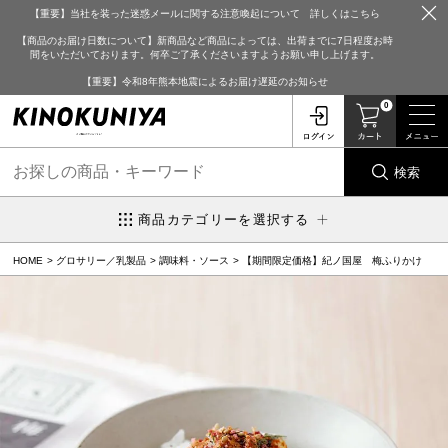
【重要】当社を装った迷惑メールに関する注意喚起について 詳しくはこちら
【商品のお届け日数について】新商品など商品によっては、出荷までに7日程度お時
間をいただいております。何卒ご了承くださいますようお願い申し上げます。
【重要】令和8年熊本地震によるお届け遅延のお知らせ
0
検索
商品カテゴリーを選択する
HOME
グロサリー／乳製品
調味料・ソース
【期間限定価格】紀ノ国屋 梅ふりかけ