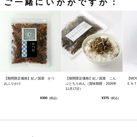
ご一緒にいかがですか：
【期間限定価格】紀ノ国屋 かつ
【期間限定価格】紀ノ国屋 こん
【MO
おふりかけ
ぶとちりめん（賞味期限：2026年
ＥＮＴ
11月17日）
¥300
¥375
(税込)
(税込)