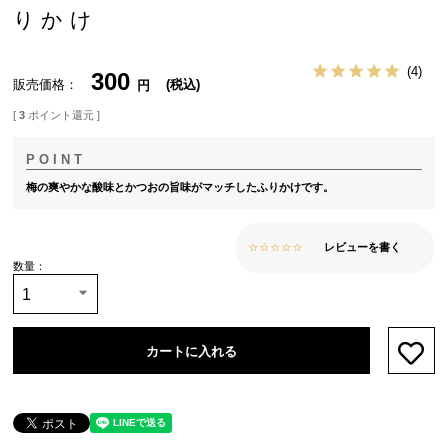
りかけ
4
300
販売価格
税込
[
3
ポイント還元 ]
梅の爽やかな酸味とかつおの旨味がマッチしたふりかけです。
レビューを書く
カートに入れる
お気