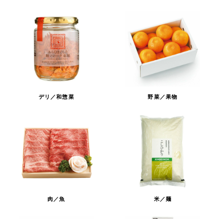
デリ／和惣菜
野菜／果物
肉／魚
米／麺