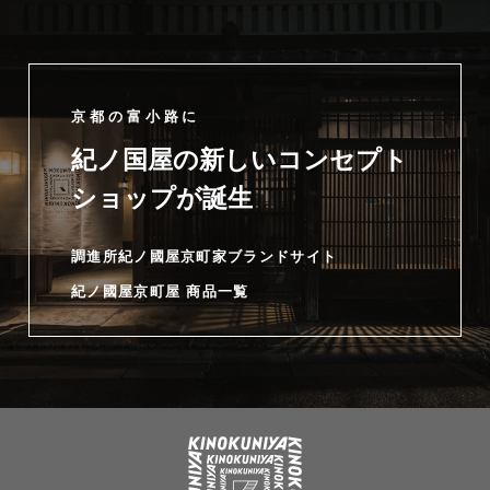
京都の富小路に
紀ノ国屋の新しいコンセプト
ショップが誕生
調進所紀ノ國屋京町家ブランドサイト
紀ノ國屋京町屋 商品一覧