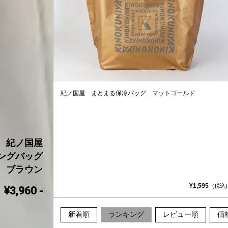
紀ノ国屋 まとまる保冷バッグ マットゴールド
紀ノ国屋

ングバッグ

ブラウン
¥1,595
(税込)
3,960 -
新着順
ランキング
レビュー順
価