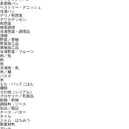
多国籍パン
ペストリー・デニッシュ
冷凍パン
デリ／和惣菜
デリカデッセン
和惣菜
簡単調理
冷凍惣菜・調理品
漬物
野菜／果物
野菜加工品
果物加工品
冷凍野菜・フルーツ
肉／魚
肉
魚
冷凍肉・魚
米／麺
パスタ
米
もち・パックごはん
麺類
その他（シリアル）
グロサリー／乳製品
粉物・乾物
調味料・ソース
缶詰／瓶詰
チーズ・バター
オイル
ジャム・はちみつ
製菓材料
カレー