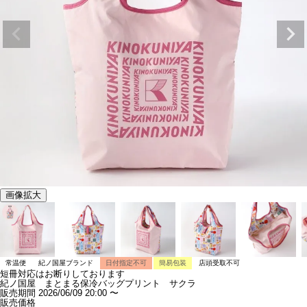
画像拡大
常温便
紀ノ国屋ブランド
日付指定不可
簡易包装
店頭受取不可
短冊対応はお断りしております
紀ノ国屋 まとまる保冷バッグプリント サクラ
販売期間
2026/06/09 20:00
〜
販売価格