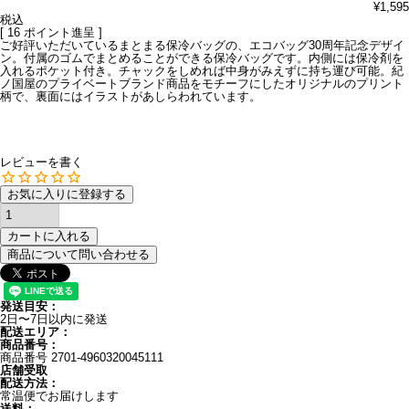
¥
1,595
税込
[
16
ポイント進呈 ]
ご好評いただいているまとまる保冷バッグの、エコバッグ30周年記念デザイ
ン。付属のゴムでまとめることができる保冷バッグです。内側には保冷剤を
入れるポケット付き。チャックをしめれば中身がみえずに持ち運び可能。紀
ノ国屋のプライベートブランド商品をモチーフにしたオリジナルのプリント
柄で、裏面にはイラストがあしらわれています。
レビューを書く
お気に入りに登録する
カートに入れる
商品について問い合わせる
発送目安：
2日〜7日以内に発送
配送エリア：
商品番号：
商品番号
2701-4960320045111
店舗受取
配送方法：
常温便でお届けします
送料：