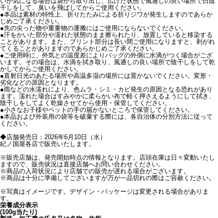
いが気になる場合は袋から取り出し、広げた状態で風通しの良い場所で日陰
干しをして、臭いを飛ばしてからご使用ください。
●本品は素材の特性上、折りたたみによる折りジワが発生しますのであらか
じめご了承ください。
●先の尖った物や重量物の運搬にはご使用にならないでください。
●汗をかいた部分や濡れた状態のまま擦られたり、放置していると移染する
ことがあります。また、プリント部分は長い間ご使用になりますと、剥がれ
てくることがありますのであらかじめご了承ください。
●ご使用時に、外気との温度差によりバッグの外側に水滴がつく場合がござ
います。その場合は、水滴を拭き取り、風通しの良い場所で陰干しをして乾
かしてからご使用ください。
●直射日光のあたる場所や高温多湿の場所には置かないでください。変形・
劣化などの原因となります。
●雨などの水濡れにより、色ムラ・シミ・カビ発生の原因となる恐れがあり
ます。濡れた場合はすみやかに柔らかい布で軽く押さえるようにして拭き、
陰干しをしてよく乾燥させてから使用・保管してください。
●小さなお子様やペットの手の届かないところで保管してください。
●本品および外装用の袋等を破棄する際には、各自治体の分別方法に従って
ください。
◆店舗発売日：2026年6月10日（水）
紀ノ国屋各店で販売いたします。
※販売店舗は、発売開始時点の情報となります。店頭在庫は日々変動いたし
ますので、販売状況は直接店舗へお問い合わせください。
※商品の入荷状況により店舗での販売が遅れる場合がございます。
※商品は十分に準備してございますが万が一品切れの際はご容赦ください。
※写真はイメージです。デザイン・パッケージは変更される場合がありま
す。
栄養成分表示
(100g当たり)