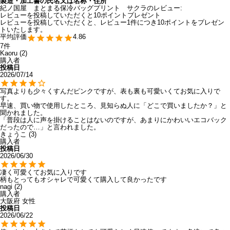
製造・加工書の氏名又は名称・住所
紀ノ国屋 まとまる保冷バッグプリント サクラのレビュー:
レビューを投稿していただくと10ポイントプレゼント
レビューを投稿していただくと、レビュー1件につき10ポイントをプレゼン
トいたします。
4.86
7
Kaoru
2
購入者
投稿日
2026/07/14
写真よりも少々くすんだピンクですが、表も裏も可愛いくてお気に入りで
す。

早速、買い物で使用したところ、見知らぬ人に「どこで買いましたか？」と
聞かれました。

「普段は人に声を掛けることはないのですが、あまりにかわいいエコバック
だったので…」と言われました。
きょうこ
3
購入者
投稿日
2026/06/30
凄く可愛くてお気に入りです

柄もとってもオシャレで可愛くて購入して良かったです
nagi
2
購入者
大阪府
女性
投稿日
2026/06/22