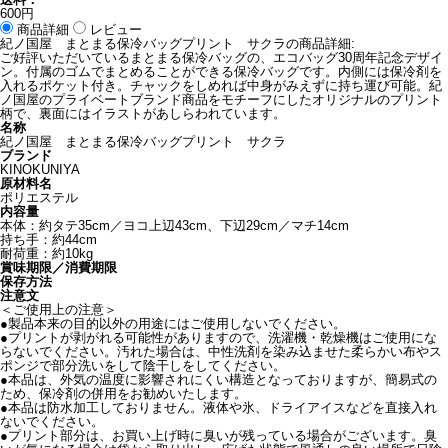
600円
商品詳細
レビュー
紀ノ国屋 まとまる保冷バッグプリント サクラの商品詳細:
ご好評いただいているまとまる保冷バッグの、エコバッグ30周年記念デザイ
ン。付属のゴムでまとめることができる保冷バッグです。内側には保冷剤を
入れるポケット付き。チャックをしめれば中身がみえずに持ち運び可能。紀
ノ国屋のプライベートブランド商品をモチーフにしたオリジナルのプリント
柄で、裏面にはイラストがあしらわれています。
名称
紀ノ国屋 まとまる保冷バッグプリント サクラ
ブランド
KINOKUNIYA
原材料名
ポリエステル
内容量
本体：約タテ35cm／ヨコ上辺43cm、下辺29cm／マチ14cm
持ち手：約44cm
耐荷重：約10kg
賞味期限／消費期限
保存方法
注意文
＜ご使用上の注意＞
●製品本来の目的以外の用途にはご使用しないでください。
●プリントが剥がれる可能性がありますので、洗濯機・乾燥機はご使用にな
らないでください。汚れた場合は、中性洗剤を染み込ませた柔らかい布やス
ポンジで部分洗いをして陰干しをしてください。
●本品は、外気の温度に影響されにくい構造となっておりますが、簡易式の
ため、保冷剤の併用をお勧めいたします。
●本品は防水加工しておりません。液体や氷、ドライアイスなどを直接入れ
ないでください。
●プリント部分は、お買い上げ時に臭いが残っている場合がございます。臭