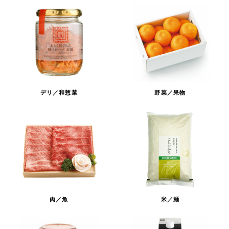
デリ／和惣菜
野菜／果物
肉／魚
米／麺