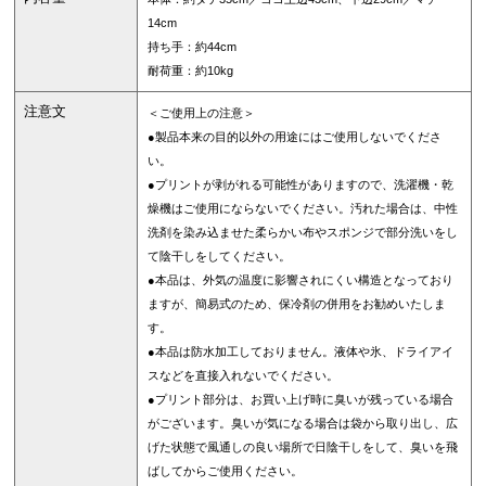
14cm
持ち手：約44cm
耐荷重：約10kg
注意文
＜ご使用上の注意＞
●製品本来の目的以外の用途にはご使用しないでくださ
い。
●プリントが剥がれる可能性がありますので、洗濯機・乾
燥機はご使用にならないでください。汚れた場合は、中性
洗剤を染み込ませた柔らかい布やスポンジで部分洗いをし
て陰干しをしてください。
●本品は、外気の温度に影響されにくい構造となっており
ますが、簡易式のため、保冷剤の併用をお勧めいたしま
す。
●本品は防水加工しておりません。液体や氷、ドライアイ
スなどを直接入れないでください。
●プリント部分は、お買い上げ時に臭いが残っている場合
がございます。臭いが気になる場合は袋から取り出し、広
げた状態で風通しの良い場所で日陰干しをして、臭いを飛
ばしてからご使用ください。