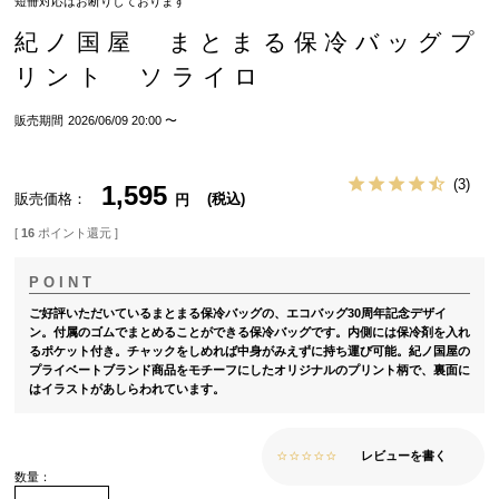
短冊対応はお断りしております
紀ノ国屋 まとまる保冷バッグプ
リント ソライロ
販売期間
2026/06/09 20:00
〜
3
1,595
販売価格
税込
[
16
ポイント還元 ]
ご好評いただいているまとまる保冷バッグの、エコバッグ30周年記念デザイ
ン。付属のゴムでまとめることができる保冷バッグです。内側には保冷剤を入れ
るポケット付き。チャックをしめれば中身がみえずに持ち運び可能。紀ノ国屋の
プライベートブランド商品をモチーフにしたオリジナルのプリント柄で、裏面に
はイラストがあしらわれています。
レビューを書く