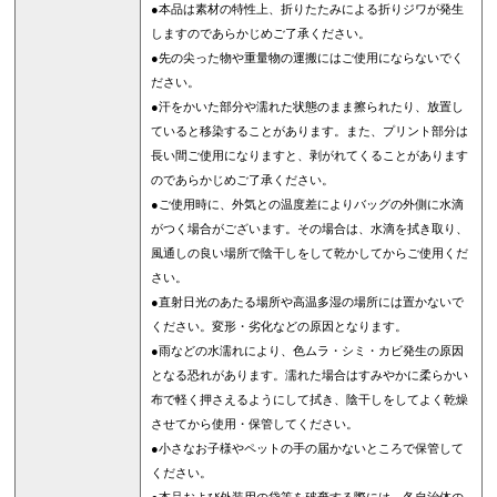
●本品は素材の特性上、折りたたみによる折りジワが発生
しますのであらかじめご了承ください。
●先の尖った物や重量物の運搬にはご使用にならないでく
ださい。
●汗をかいた部分や濡れた状態のまま擦られたり、放置し
ていると移染することがあります。また、プリント部分は
長い間ご使用になりますと、剥がれてくることがあります
のであらかじめご了承ください。
●ご使用時に、外気との温度差によりバッグの外側に水滴
がつく場合がございます。その場合は、水滴を拭き取り、
風通しの良い場所で陰干しをして乾かしてからご使用くだ
さい。
●直射日光のあたる場所や高温多湿の場所には置かないで
ください。変形・劣化などの原因となります。
●雨などの水濡れにより、色ムラ・シミ・カビ発生の原因
となる恐れがあります。濡れた場合はすみやかに柔らかい
布で軽く押さえるようにして拭き、陰干しをしてよく乾燥
させてから使用・保管してください。
●小さなお子様やペットの手の届かないところで保管して
ください。