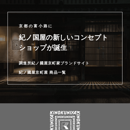
京都の富小路に
紀ノ国屋の新しいコンセプト
ショップが誕生
調進所紀ノ國屋京町家ブランドサイト
紀ノ國屋京町屋 商品一覧