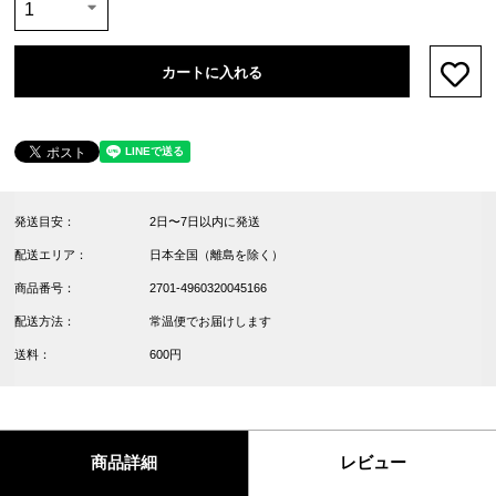
カートに入れる
お気
発送目安：
2日〜7日以内に発送
配送エリア：
日本全国（離島を除く）
商品番号：
2701-4960320045166
配送方法：
常温便でお届けします
送料：
600円
商品詳細
レビュー